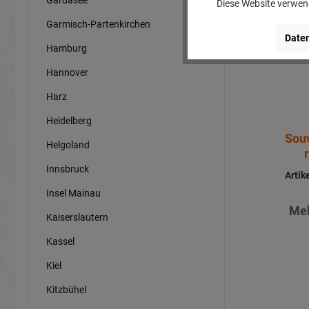
Diese Website verwend
Garmisch-Partenkirchen
Daten
Hamburg
Hannover
Harz
Heidelberg
Sou
Helgoland
Innsbruck
Arti
Insel Mainau
Meh
Kaiserslautern
Kassel
Kiel
Kitzbühel