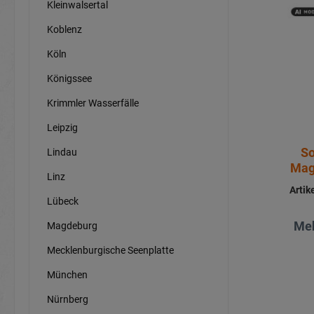
Kleinwalsertal
Koblenz
Köln
Königssee
Krimmler Wasserfälle
Leipzig
So
Lindau
Mag
Linz
Arti
Lübeck
Meh
Magdeburg
Mecklenburgische Seenplatte
München
Nürnberg