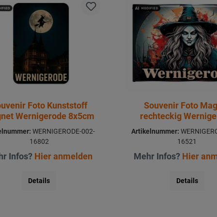
uvenir Foto Kunststoff
Souvenir Foto Ma
net Wernigerode 8x5cm
rechteckig Wernig
8x5,5cm
kelnummer:
WERNIGERODE-002-
Artikelnummer:
WERNIGERO
16802
16521
r Infos?
Hier anmelden
Mehr Infos?
Hier an
Details
Details