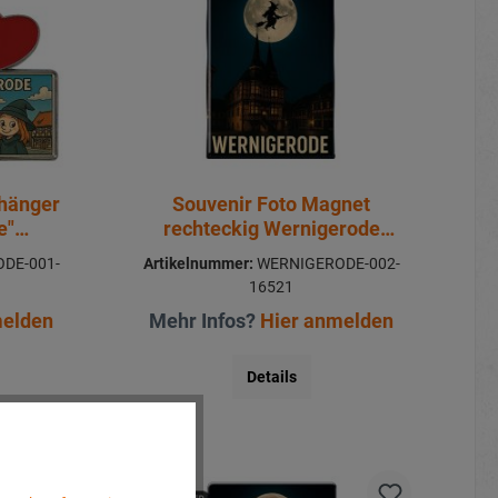
nhänger
Souvenir Foto Magnet
e"
rechteckig Wernigerode
4cm
8x5,5cm
DE-001-
Artikelnummer:
WERNIGERODE-002-
16521
melden
Mehr Infos?
Hier anmelden
Details