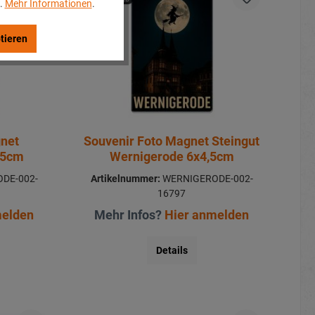
..
Mehr Informationen
.
tieren
gnet
Souvenir Foto Magnet Steingut
,5cm
Wernigerode 6x4,5cm
DE-002-
Artikelnummer:
WERNIGERODE-002-
16797
melden
Mehr Infos?
Hier anmelden
Details