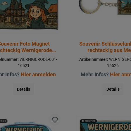
Souvenir Foto Magnet
Souvenir Schlüssela
echteckig Wernigerode
rechteckig aus Me
8x5,5cm
Wernigerode 3x1
kelnummer:
WERNIGERODE-001-
Artikelnummer:
WERNIGERO
16521
16526
r Infos?
Hier anmelden
Mehr Infos?
Hier an
Details
Details