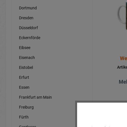
Dortmund
Dresden
Düsseldorf
Eckernförde
Eibsee
Eisenach
We
Arti
Eistobel
Erfurt
Meh
Essen
Frankfurt am Main
Freiburg
Fürth
Gardasee