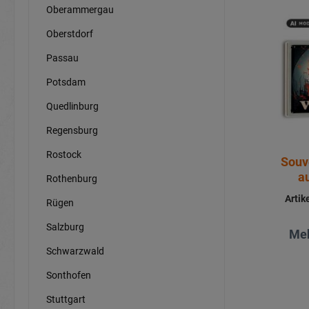
Oberammergau
Oberstdorf
Passau
Potsdam
Quedlinburg
Regensburg
Rostock
Souv
a
Rothenburg
Arti
Rügen
Salzburg
Meh
Schwarzwald
Sonthofen
Stuttgart