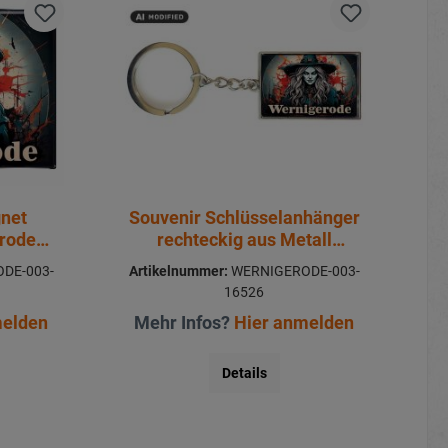
gnet
Souvenir Schlüsselanhänger
erode
rechteckig aus Metall
Wernigerode 3x10cm
DE-003-
Artikelnummer:
WERNIGERODE-003-
16526
melden
Mehr Infos?
Hier anmelden
Details