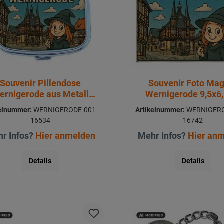
Souvenir Pillendose
Souvenir Foto Ma
ernigerode aus Metall
Wernigerode 9,5x6
6x4,5cm
kelnummer:
WERNIGERODE-001-
Artikelnummer:
WERNIGERO
16534
16742
r Infos?
Hier anmelden
Mehr Infos?
Hier an
Details
Details