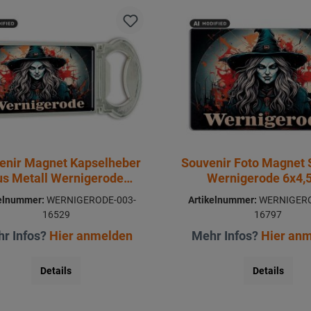
enir Magnet Kapselheber
Souvenir Foto Magnet 
us Metall Wernigerode
Wernigerode 6x4,
3x9cm
kelnummer:
WERNIGERODE-003-
Artikelnummer:
WERNIGERO
16529
16797
r Infos?
Hier anmelden
Mehr Infos?
Hier an
Details
Details