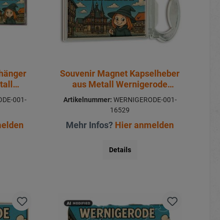
nhänger
Souvenir Magnet Kapselheber
tall
aus Metall Wernigerode
0cm
3x9cm
DE-001-
Artikelnummer:
WERNIGERODE-001-
16529
melden
Mehr Infos?
Hier anmelden
Details