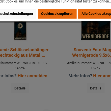
et Cookies, um Ihnen die bestmögliche Funktionalität bieten zu können.
schutzeinstellungen
Cookies akzeptieren
Alle Cookies akzep
venir Schlüsselanhänger
Souvenir Foto Ma
rechteckig aus Metall
Wernigerode 9,5x6
Wernigerode 3x10cm
kelnummer:
WERNIGERODE-002-
Artikelnummer:
WERNIGERO
16526
16742
r Infos?
Hier anmelden
Mehr Infos?
Hier an
Details
Details