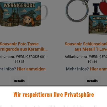
Souvenir Foto Tasse
Souvenir Schlüssela
rnigerode aus Keramik
aus Metall "I Lov
Ø8x9,5cm
Wernigerode 11x
kelnummer:
WERNIGERODE-001-
Artikelnummer:
WERNIGERO
16815
19144
r Infos?
Hier anmelden
Mehr Infos?
Hier an
Details
Details
Wir respektieren Ihre Privatsphäre