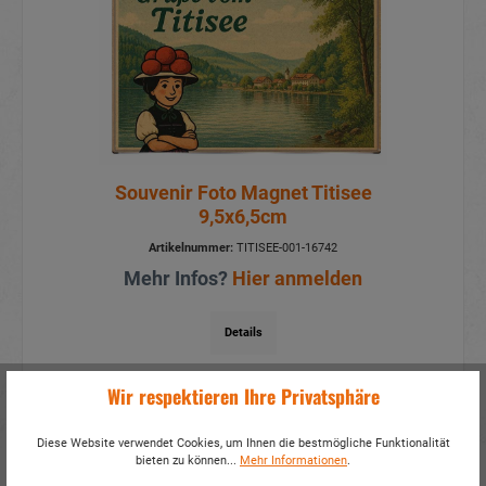
Souvenir Foto Magnet Titisee
9,5x6,5cm
Artikelnummer:
TITISEE-001-16742
Mehr Infos?
Hier anmelden
Details
Wir respektieren Ihre Privatsphäre
Diese Website verwendet Cookies, um Ihnen die bestmögliche Funktionalität
bieten zu können...
Mehr Informationen
.