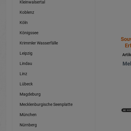
Kleinwalsertal
Koblenz
Köln
Königssee
Sou
Krimmler Wasserfälle
Er
Leipzig
Arti
Meh
Lindau
Linz
Lübeck
Magdeburg
Mecklenburgische Seenplatte
München
Nürnberg