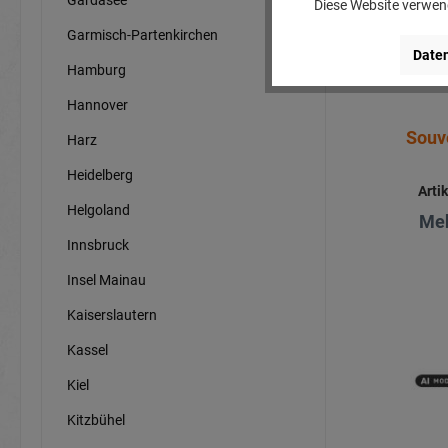
Diese Website verwend
Garmisch-Partenkirchen
Daten
Hamburg
Hannover
Souve
Harz
Heidelberg
Arti
Helgoland
Meh
Innsbruck
Insel Mainau
Kaiserslautern
Kassel
Kiel
Kitzbühel