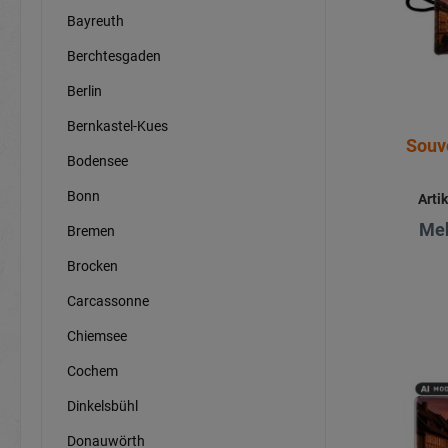
Bayreuth
Berchtesgaden
Berlin
Bernkastel-Kues
Souv
Bodensee
Bonn
Arti
Meh
Bremen
Brocken
Carcassonne
Chiemsee
Cochem
Dinkelsbühl
Donauwörth