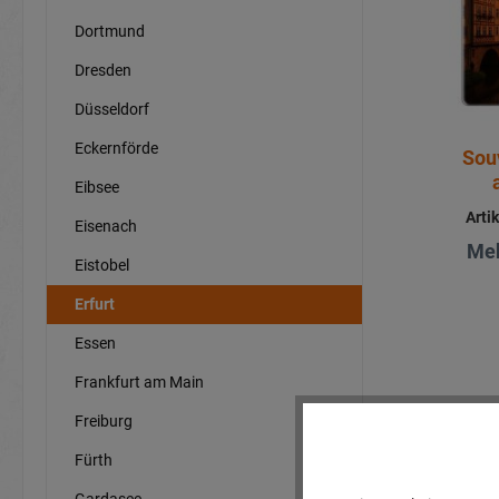
Dortmund
Dresden
Düsseldorf
Eckernförde
Sou
Eibsee
Arti
Eisenach
Meh
Eistobel
Erfurt
Essen
Frankfurt am Main
Freiburg
Fürth
Gardasee