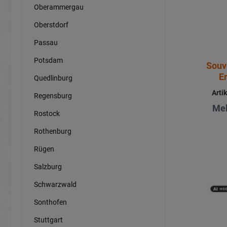
Oberammergau
Oberstdorf
Passau
Potsdam
Souv
E
Quedlinburg
Arti
Regensburg
Meh
Rostock
Rothenburg
Rügen
Salzburg
Schwarzwald
Sonthofen
Stuttgart