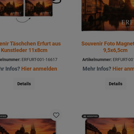
enir Täschchen Erfurt aus
Souvenir Foto Magnet
Kunstleder 11x8cm
9,5x6,5cm
kelnummer:
ERFURT-001-16617
Artikelnummer:
ERFURT-00
r Infos?
Hier anmelden
Mehr Infos?
Hier an
Details
Details