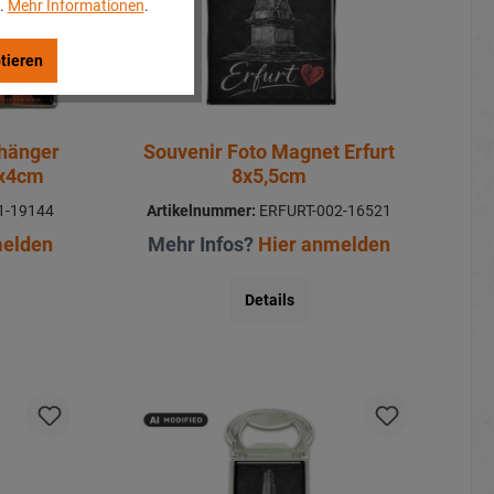
..
Mehr Informationen
.
tieren
nhänger
Souvenir Foto Magnet Erfurt
1x4cm
8x5,5cm
1-19144
Artikelnummer:
ERFURT-002-16521
melden
Mehr Infos?
Hier anmelden
Details