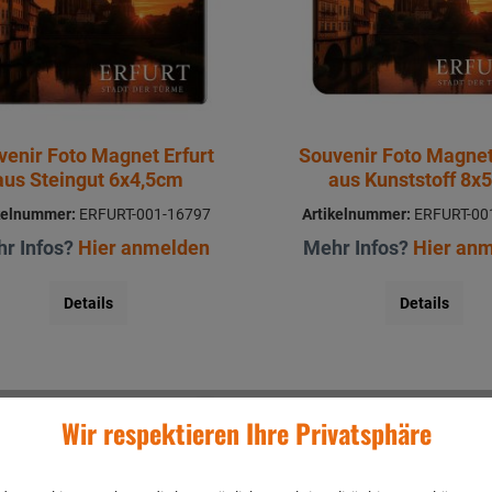
venir Foto Magnet Erfurt
Souvenir Foto Magnet
aus Steingut 6x4,5cm
aus Kunststoff 8x
kelnummer:
ERFURT-001-16797
Artikelnummer:
ERFURT-00
r Infos?
Hier anmelden
Mehr Infos?
Hier an
Details
Details
Wir respektieren Ihre Privatsphäre