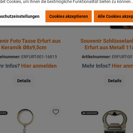
et Cookies, um Ihnen die bestmögliche Funktionalität bieten zu können.
schutzeinstellungen
Cookies akzeptieren
Alle Cookies akzep
nir Foto Tasse Erfurt aus
Souvenir Schlüssela
Keramik Ø8x9,5cm
Erfurt aus Metall 1
kelnummer:
ERFURT-001-16815
Artikelnummer:
ERFURT-00
r Infos?
Hier anmelden
Mehr Infos?
Hier an
Details
Details