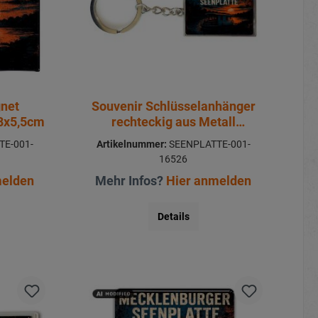
gnet
Souvenir Schlüsselanhänger
 8x5,5cm
rechteckig aus Metall
Seenplatte 3x10cm
E-001-
Artikelnummer:
SEENPLATTE-001-
16526
melden
Mehr Infos?
Hier anmelden
Details