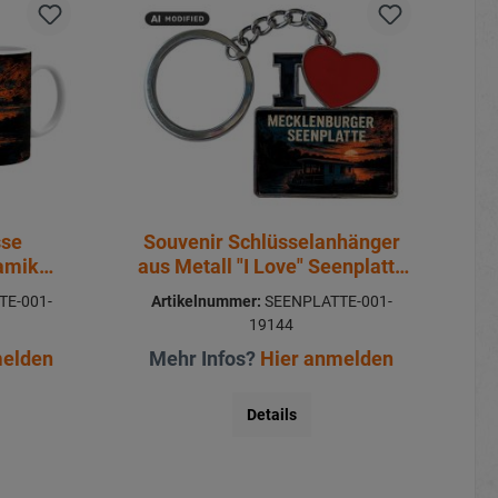
sse
Souvenir Schlüsselanhänger
ramik
aus Metall "I Love" Seenplatte
11x4cm
E-001-
Artikelnummer:
SEENPLATTE-001-
19144
melden
Mehr Infos?
Hier anmelden
Details