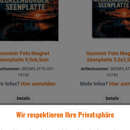
Souvenir Foto Magnet
Souvenir Foto Ma
Seenplatte 9,5x6,5cm
Seenplatte 3,5x3,
ikelnummer:
SEENPLATTE-001-
Artikelnummer:
SEENPLATT
16742
16743
r Infos?
Hier anmelden
Mehr Infos?
Hier an
Details
Details
Wir respektieren Ihre Privatsphäre