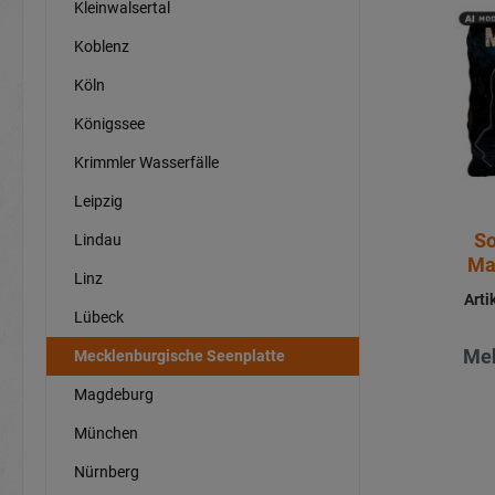
Kleinwalsertal
Koblenz
Köln
Königssee
Krimmler Wasserfälle
Leipzig
So
Lindau
Ma
Linz
Art
Lübeck
Meh
Mecklenburgische Seenplatte
Magdeburg
München
Nürnberg