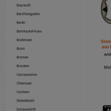
Bayreuth
Berchtesgaden
Berlin
Bernkastel-Kues
Bodensee
Souv
aus 
Bonn
Art
Bremen
Brocken
Meh
Carcassonne
Chiemsee
Cochem
Dinkelsbühl
Donauwörth