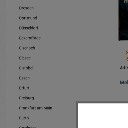
Dresden
Dortmund
Düsseldorf
Eckernförde
Eisenach
Eibsee
Art
Eistobel
Essen
Meh
Erfurt
Freiburg
Frankfurt am Main
Fürth
Gardasee