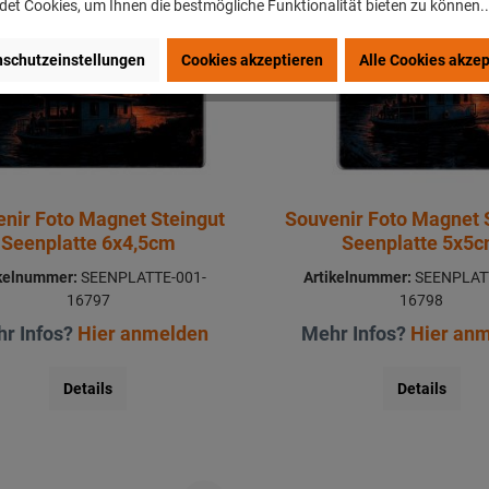
et Cookies, um Ihnen die bestmögliche Funktionalität bieten zu können.
schutzeinstellungen
Cookies akzeptieren
Alle Cookies akzep
nir Foto Magnet Steingut
Souvenir Foto Magnet 
Seenplatte 6x4,5cm
Seenplatte 5x5
ikelnummer:
SEENPLATTE-001-
Artikelnummer:
SEENPLATT
16797
16798
r Infos?
Hier anmelden
Mehr Infos?
Hier an
Details
Details