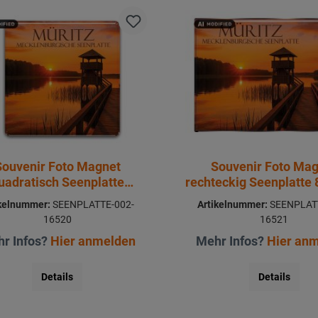
Souvenir Foto Magnet
Souvenir Foto Ma
uadratisch Seenplatte
rechteckig Seenplatte
6,5x6,5cm
ikelnummer:
SEENPLATTE-002-
Artikelnummer:
SEENPLATT
16520
16521
r Infos?
Hier anmelden
Mehr Infos?
Hier an
Details
Details