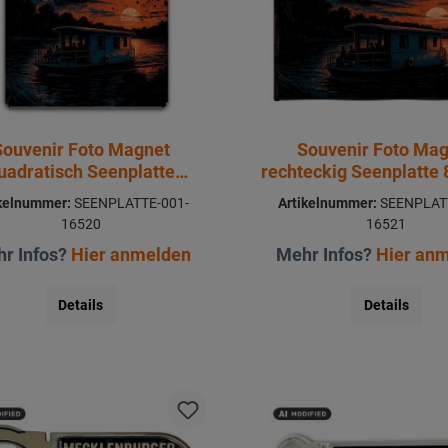
Souvenir Foto Magnet
Souvenir Foto Ma
uadratisch Seenplatte
rechteckig Seenplatte
6,5x6,5cm
ikelnummer:
SEENPLATTE-001-
Artikelnummer:
SEENPLATT
16520
16521
r Infos?
Hier anmelden
Mehr Infos?
Hier an
Details
Details