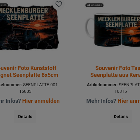
uvenir Foto Kunststoff
Souvenir Foto Ta
gnet Seenplatte 8x5cm
Seenplatte aus Ke
Ø8x9,5cm
ikelnummer:
SEENPLATTE-001-
Artikelnummer:
SEENPLATT
16803
16815
r Infos?
Hier anmelden
Mehr Infos?
Hier an
Details
Details