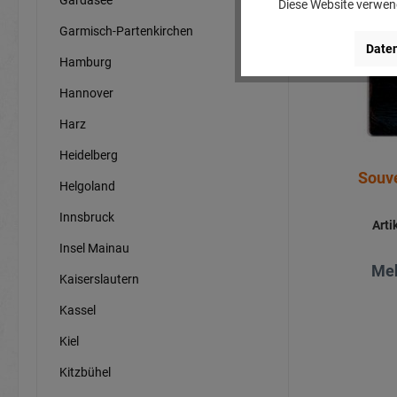
Diese Website verwend
Garmisch-Partenkirchen
Daten
Hamburg
Hannover
Harz
Heidelberg
Souve
Helgoland
Innsbruck
Art
Insel Mainau
Meh
Kaiserslautern
Kassel
Kiel
Kitzbühel