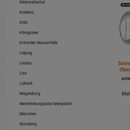
Kleinwalsertal
Koblenz
Köln
Königssee
Krimmler Wasserfälle
Leipzig
Souv
Lindau
Ober
Linz
Arti
Lübeck
Meh
Magdeburg
Mecklenburgische Seenplatte
München
Nürnberg