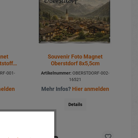
gnet
Souvenir Foto Magnet
tstoff
Oberstdorf 8x5,5cm
RF-001-
Artikelnummer:
OBERSTDORF-002-
16521
melden
Mehr Infos?
Hier anmelden
Details