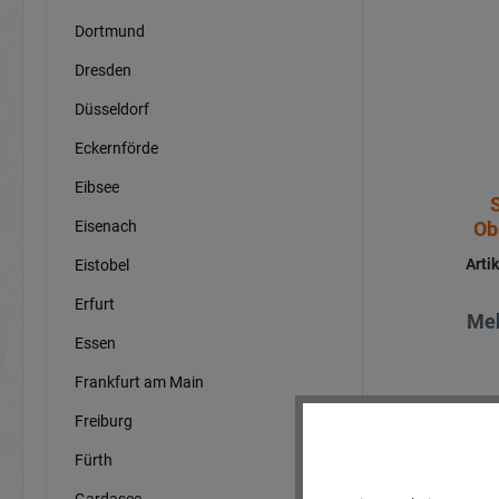
Dortmund
Dresden
Düsseldorf
Eckernförde
Eibsee
Eisenach
Ob
Arti
Eistobel
Erfurt
Meh
Essen
Frankfurt am Main
Freiburg
Fürth
Gardasee