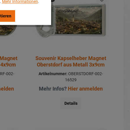
..
Mehr Informationen
.
tieren
 Magnet
Souvenir Kapselheber Magnet
l 4x9cm
Oberstdorf aus Metall 3x9cm
RF-002-
Artikelnummer:
OBERSTDORF-002-
16529
melden
Mehr Infos?
Hier anmelden
Details