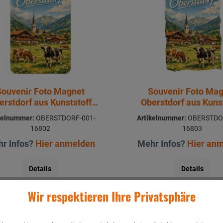
Souvenir Foto Magnet
Souvenir Foto Ma
erstdorf aus Kunststoff
Oberstdorf aus Kuns
8x5cm
8x5cm
kelnummer:
OBERSTDORF-001-
Artikelnummer:
OBERSTDO
16802
16803
r Infos?
Hier anmelden
Mehr Infos?
Hier an
Details
Details
Wir respektieren Ihre Privatsphäre