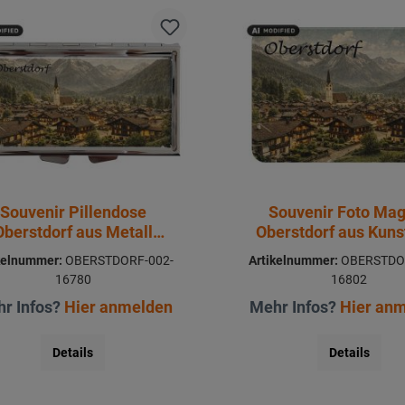
Souvenir Pillendose
Souvenir Foto Ma
Oberstdorf aus Metall
Oberstdorf aus Kuns
8,5x4,5cm
8x5cm
kelnummer:
OBERSTDORF-002-
Artikelnummer:
OBERSTDO
16780
16802
r Infos?
Hier anmelden
Mehr Infos?
Hier an
Details
Details