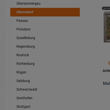
Oberammergau
Oberstdorf
Passau
Potsdam
Quedlinburg
Regensburg
Rostock
Rothenburg
Arti
Rügen
Salzburg
Meh
Schwarzwald
Sonthofen
Stuttgart