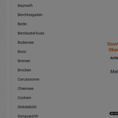
Bayreuth
Berchtesgaden
Berlin
Bernkastel-Kues
Bodensee
Souv
Ober
Bonn
Arti
Bremen
Brocken
Meh
Carcassonne
Chiemsee
Cochem
Dinkelsbühl
Donauwörth