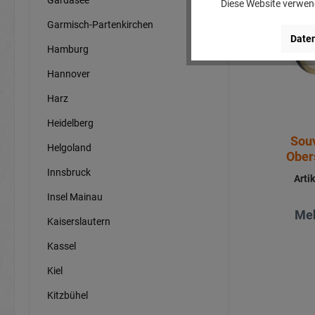
Diese Website verwend
Garmisch-Partenkirchen
Daten
Hamburg
Hannover
Harz
Heidelberg
Sou
Helgoland
Ober
Innsbruck
Arti
Insel Mainau
Meh
Kaiserslautern
Kassel
Kiel
Kitzbühel