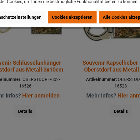
et Cookies, um Ihnen die bestmögliche Funktionalität bieten zu können.
schutzeinstellungen
Cookies akzeptieren
Alle Cookies akzep
venir Schlüsselanhänger
Souvenir Kapselheber
stdorf aus Metall 3x10cm
Oberstdorf aus Metal
kelnummer:
OBERSTDORF-002-
Artikelnummer:
OBERSTDO
16526
16528
r Infos?
Hier anmelden
Mehr Infos?
Hier an
Details
Details