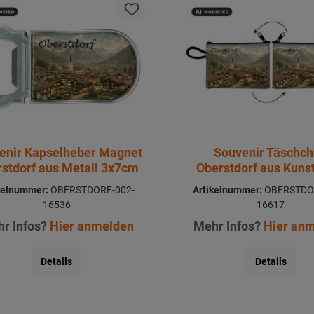
enir Kapselheber Magnet
Souvenir Täschc
stdorf aus Metall 3x7cm
Oberstdorf aus Kuns
11x8cm
kelnummer:
OBERSTDORF-002-
Artikelnummer:
OBERSTDO
16536
16617
r Infos?
Hier anmelden
Mehr Infos?
Hier an
Details
Details