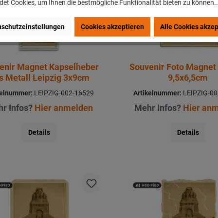
et Cookies, um Ihnen die bestmögliche Funktionalität bieten zu können.
schutzeinstellungen
Cookies akzeptieren
Alle Cookies akzep
enir Magnet Kapselheber
Souvenir Foto Magnet 
s Metall Leipzig 3x9cm
9,5x6,5cm
kelnummer:
LEIPZIG-002-16529
Artikelnummer:
LEIPZIG-00
r Infos?
Hier anmelden
Mehr Infos?
Hier an
Details
Details