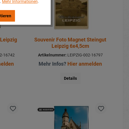
..
Mehr Informationen
.
tieren
Leipzig
Souvenir Foto Magnet Steingut
Leipzig 6x4,5cm
2-16742
Artikelnummer:
LEIPZIG-002-16797
melden
Mehr Infos?
Hier anmelden
Details