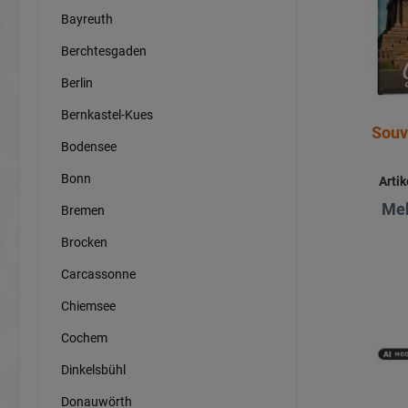
Bayreuth
Berchtesgaden
Berlin
Bernkastel-Kues
Souv
Bodensee
Bonn
Arti
Meh
Bremen
Brocken
Carcassonne
Chiemsee
Cochem
Dinkelsbühl
Donauwörth