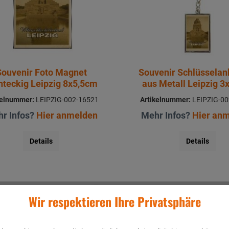
Souvenir Foto Magnet
Souvenir Schlüssela
hteckig Leipzig 8x5,5cm
aus Metall Leipzig 
kelnummer:
LEIPZIG-002-16521
Artikelnummer:
LEIPZIG-00
r Infos?
Hier anmelden
Mehr Infos?
Hier an
Details
Details
Wir respektieren Ihre Privatsphäre