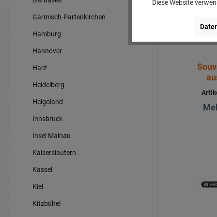
Diese Website verwend
Garmisch-Partenkirchen
Daten
Hamburg
Hannover
Souv
Harz
au
Heidelberg
Arti
Helgoland
Meh
Innsbruck
Insel Mainau
Kaiserslautern
Kassel
Kiel
Kitzbühel