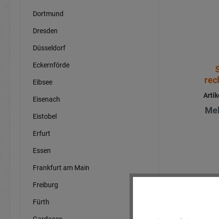
Dortmund
Dresden
Düsseldorf
Eckernförde
rec
Eibsee
Arti
Eisenach
Meh
Eistobel
Erfurt
Essen
Frankfurt am Main
Freiburg
Fürth
Gardasee