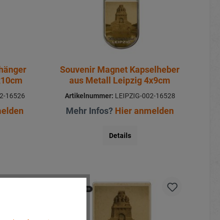
nhänger
Souvenir Magnet Kapselheber
3x10cm
aus Metall Leipzig 4x9cm
2-16526
Artikelnummer:
LEIPZIG-002-16528
melden
Mehr Infos?
Hier anmelden
Details