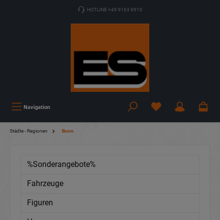
HOTLINE +49 9163 8910
Navigation
Städte - Regionen
Bonn
%Sonderangebote%
Fahrzeuge
Figuren