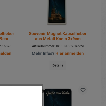
elheber
Souvenir Magnet Kapselheber
x9cm
aus Metall Koeln 3x9cm
-16528
Artikelnummer:
KOELN-002-16529
melden
Mehr Infos?
Hier anmelden
Details