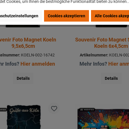
et Cookies, um Ihnen die bestmögliche Funktionalität bieten zu können.
schutzeinstellungen
Cookies akzeptieren
Alle Cookies akzep
venir Foto Magnet Koeln
Souvenir Foto Magnet 
9,5x6,5cm
Koeln 6x4,5cm
kelnummer:
KOELN-002-16742
Artikelnummer:
KOELN-002
r Infos?
Hier anmelden
Mehr Infos?
Hier an
Details
Details