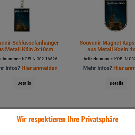
venir Schlüsselanhänger
Souvenir Magnet Kaps
us Metall Köln 3x10cm
aus Metall Koeln 4
kelnummer:
KOELN-002-16526
Artikelnummer:
KOELN-002
r Infos?
Hier anmelden
Mehr Infos?
Hier an
Details
Details
Wir respektieren Ihre Privatsphäre