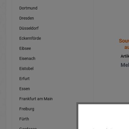
Dortmund
Dresden
Düsseldorf
Eckernförde
Sou
a
Eibsee
Arti
Eisenach
Meh
Eistobel
Erfurt
Essen
Frankfurt am Main
Freiburg
Fürth
Gardasee