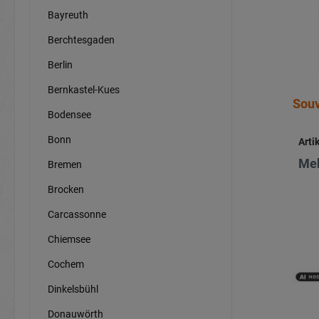
Bayreuth
Berchtesgaden
Berlin
Bernkastel-Kues
Souv
Bodensee
Bonn
Arti
Meh
Bremen
Brocken
Carcassonne
Chiemsee
Cochem
Dinkelsbühl
Donauwörth