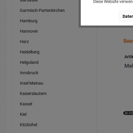
Diese Website verwend
Garmisch-Partenkirchen
Daten
Hamburg
Hannover
Sou
Harz
Heidelberg
Arti
Helgoland
Meh
Innsbruck
Insel Mainau
Kaiserslautern
Kassel
Kiel
Kitzbühel