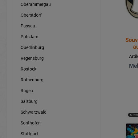
Oberammergau
Oberstdorf
Passau
Potsdam
Souv
a
Quedlinburg
Arti
Regensburg
Meh
Rostock
Rothenburg
Rügen
Salzburg
Schwarzwald
Sonthofen
Stuttgart