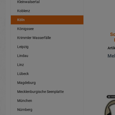
Kleinwalsertal
Koblenz
Köln
Königssee
So
Krimmler Wasserfälle
Leipzig
Arti
Meh
Lindau
Linz
Lübeck
Magdeburg
Mecklenburgische Seenplatte
München
Nürnberg