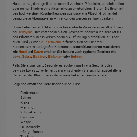
Haustier hat, dann greift man schnell zu einem Plüschtier, um sich selbst
oder seinen Kindern eine Alternative zu ermöglichen. Bieten Sie ihnen mit
den
hochwertigen Kuschelfreunden
aus unserem Plüsch Großhandel
genau diese Alternative an – Ihre Kunden werden es Ihnen danken!
Unser beliebtester Artikel ist die bekannteste Variante eines Plüschtiers:
der
Teddybär
. Hier entscheiden sich Geschäftsinhaber auch sehr oft für
den Pilotbären, der in verschiedenen Ausführungen erhältlich ist. Aber
auch Huskys oder
Wildschweine
erfreuen sich bei unserem
Kundenstamm sehr großer Beliebtheit.
Neben klassischen Haustieren
wie
Hund
und
Katze
erhalten Sie bei uns auch typische Zootiere wie
Löwe
,
Zebra
,
Eisbären
,
Elefanten
oder
Robben
.
Falls Sie etwas ganz Besonderes suchen, um Ihrem Geschäft das
gewisse Etwas zu verleihen, dann entscheiden Sie sich für ausgefallene
Varianten der Plüschtiere oder unsere beliebten Fantasietiere.
Folgende
exotische Tiere
finden Sie bei uns:
Fledermaus
Spinne
Krake
Mammut
Schmetterling
Skorpion
Wespe
Heuschrecke
Pfeilgiftfrosch
Truthahn