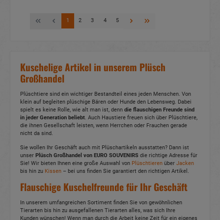
1
2
3
4
5
Kuschelige Artikel in unserem Plüsch
Großhandel
Plüschtiere sind ein wichtiger Bestandteil eines jeden Menschen. Von
klein auf begleiten plüschige Bären oder Hunde den Lebensweg. Dabei
spielt es keine Rolle, wie alt man ist, denn
die flauschigen Freunde sind
in jeder Generation beliebt
. Auch Haustiere freuen sich über Plüschtiere,
die ihnen Gesellschaft leisten, wenn Herrchen oder Frauchen gerade
nicht da sind.
Sie wollen Ihr Geschäft auch mit Plüschartikeln ausstatten? Dann ist
unser
Plüsch Großhandel von EURO SOUVENIRS
die richtige Adresse für
Sie! Wir bieten Ihnen eine große Auswahl von
Plüschtieren
über
Jacken
bis hin zu
Kissen
– bei uns finden Sie garantiert den richtigen Artikel.
Flauschige Kuschelfreunde für Ihr Geschäft
In unserem umfangreichen Sortiment finden Sie von gewöhnlichen
Tierarten bis hin zu ausgefallenen Tierarten alles, was sich Ihre
Kunden wünschen! Wenn man durch die Arbeit keine Zeit für ein eigenes