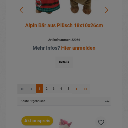
Alpin Bär aus Plüsch 18x10x26cm
W
Artikelnummer:
32086
Mehr Infos?
Hier anmelden
Details
1
2
3
4
5
Aktionspreis