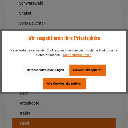
Schwarzwald
Shaker
Solar Leuchten
Souvenirs
Wir respektieren Ihre Privatsphäre
Spardosen
Diese Website verwendet Cookies, um Ihnen die bestmögliche Funktionalität
Spiele - Unterhaltung
bieten zu können...
Mehr Informationen
.
Städte/Orte
Datenschutzeinstellungen
Cookies akzeptieren
Taschen - Rucksäcke
Tassen
Alle Cookies akzeptieren
Tiere
Totenköpfe
Trabis
Tussi