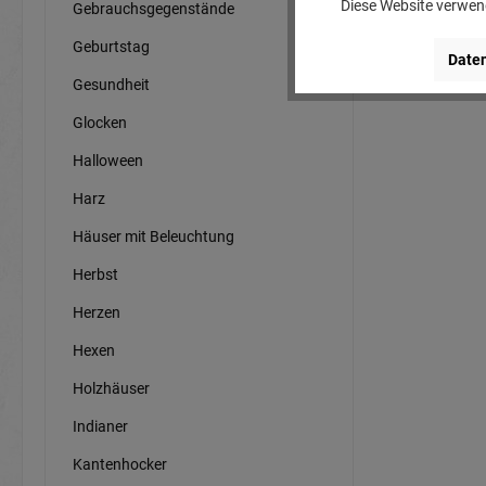
Diese Website verwend
Gebrauchsgegenstände
Geburtstag
Daten
Gesundheit
Glocken
Halloween
Harz
Häuser mit Beleuchtung
Herbst
Herzen
Hexen
Holzhäuser
Indianer
Kantenhocker