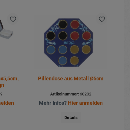
6x5,5cm,
Pillendose aus Metall Ø5cm
gn
79
Artikelnummer:
60202
melden
Mehr Infos?
Hier anmelden
Details