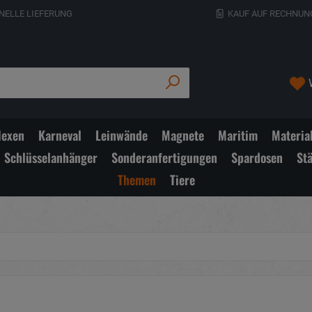
NELLE LIEFERUNG
KAUF AUF RECHNUN
exen
Karneval
Leinwände
Magnete
Maritim
Materia
Schlüsselanhänger
Sonderanfertigungen
Spardosen
St
Themen
Tiere