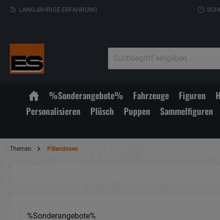
LANGJÄHRIGE ERFAHRUNG
SCH
%Sonderangebote%
Fahrzeuge
Figuren
H
Personalisieren
Plüsch
Puppen
Sammelfiguren
Themen
Pillendosen
%Sonderangebote%