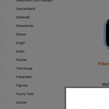
Dekoration zum Hängen
Deutschland
Edelweiß
Eierwärmer
Elsass
Engel
Eulen
Fächer
Pille
Fahrzeuge
Fanartikel
Meh
Figuren
Funny Tiere
Garten