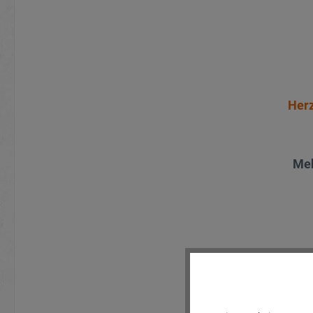
Herz
Meh
Ak