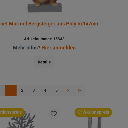
net Murmel Bergsteiger aus Poly 5x1x7cm
Artikelnummer:
15843
Mehr Infos?
Hier anmelden
Details
1
2
3
4
5
tionspreis
Aktionspreis