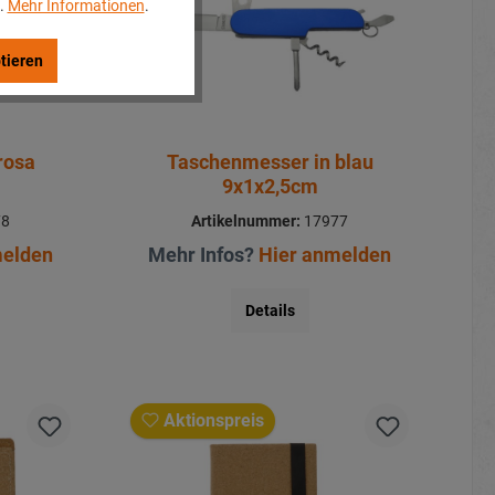
..
Mehr Informationen
.
tieren
rosa
Taschenmesser in blau
9x1x2,5cm
78
Artikelnummer:
17977
melden
Mehr Infos?
Hier anmelden
Details
Aktionspreis