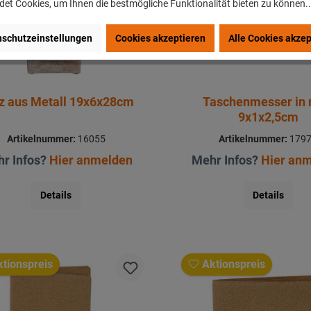
et Cookies, um Ihnen die bestmögliche Funktionalität bieten zu können.
schutzeinstellungen
Cookies akzeptieren
Alle Cookies akzep
z aus Metall 19x6x28cm
Taschenmesser in 
9x1x2,5cm
Artikelnummer:
16055
Artikelnummer:
179
r Infos?
Hier anmelden
Mehr Infos?
Hier an
Details
Details
tionspreis
Aktionspreis