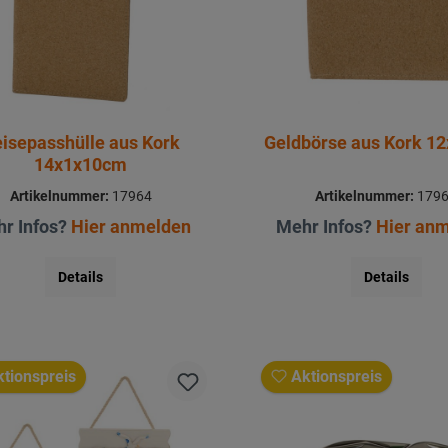
isepasshülle aus Kork
Geldbörse aus Kork 1
14x1x10cm
Artikelnummer:
17964
Artikelnummer:
179
r Infos?
Hier anmelden
Mehr Infos?
Hier an
Details
Details
tionspreis
Aktionspreis