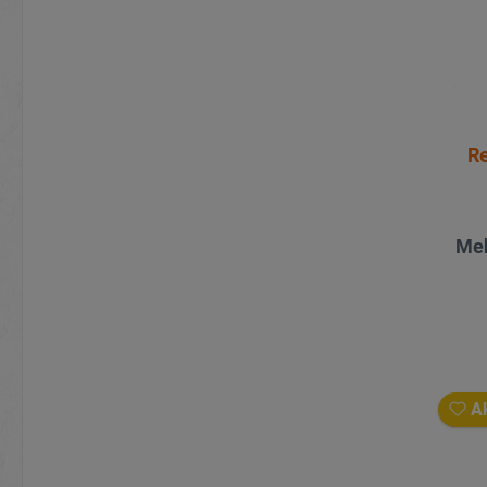
Re
Meh
Ak