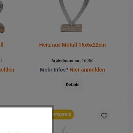
ll
Herz aus Metall 16x6x22cm
57
Artikelnummer:
16056
melden
Mehr Infos?
Hier anmelden
Details
Aktionspreis