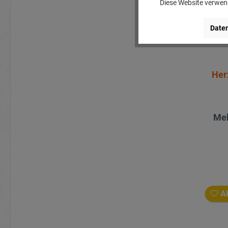
Diese Website verwend
Daten
Her
Meh
Ak