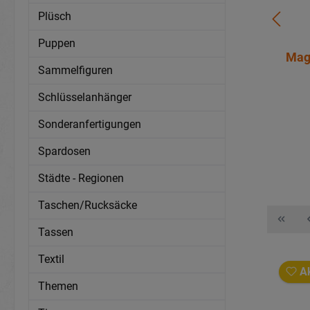
Plüsch
Puppen
Ritter aus Poly 5x3x13cm
Mag
Sammelfiguren
Artikelnummer:
12655
Schlüsselanhänger
Mehr Infos?
Hier anmelden
Sonderanfertigungen
Details
Spardosen
Städte - Regionen
Taschen/Rucksäcke
Tassen
Textil
Ak
Themen