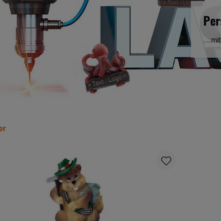
Per
....mi
er