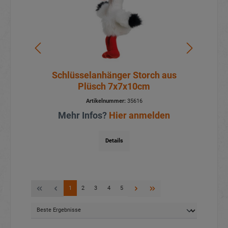
aus
Schlüsselanhänger Storch aus
S
Plüsch 7x7x10cm
Artikelnummer:
35616
Mehr Infos?
Hier anmelden
Details
1
2
3
4
5