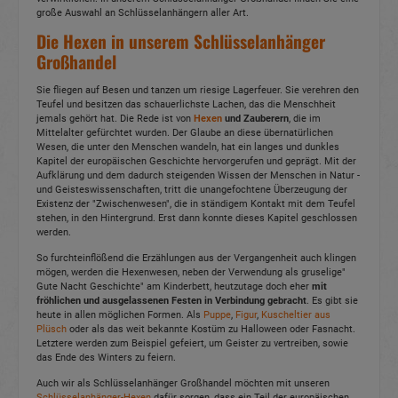
große Auswahl an Schlüsselanhängern aller Art.
Die Hexen in unserem Schlüsselanhänger
Großhandel
Sie fliegen auf Besen und tanzen um riesige Lagerfeuer. Sie verehren den
Teufel und besitzen das schauerlichste Lachen, das die Menschheit
jemals gehört hat. Die Rede ist von
Hexen
und Zauberern
, die im
Mittelalter gefürchtet wurden. Der Glaube an diese übernatürlichen
Wesen, die unter den Menschen wandeln, hat ein langes und dunkles
Kapitel der europäischen Geschichte hervorgerufen und geprägt. Mit der
Aufklärung und dem dadurch steigenden Wissen der Menschen in Natur -
und Geisteswissenschaften, tritt die unangefochtene Überzeugung der
Existenz der "Zwischenwesen", die in ständigem Kontakt mit dem Teufel
stehen, in den Hintergrund. Erst dann konnte dieses Kapitel geschlossen
werden.
So furchteinflößend die Erzählungen aus der Vergangenheit auch klingen
mögen, werden die Hexenwesen, neben der Verwendung als gruselige"
Gute Nacht Geschichte" am Kinderbett, heutzutage doch eher
mit
fröhlichen und ausgelassenen Festen in Verbindung gebracht
. Es gibt sie
heute in allen möglichen Formen. Als
Puppe
,
Figur
,
Kuscheltier aus
Plüsch
oder als das weit bekannte Kostüm zu Halloween oder Fasnacht.
Letztere werden zum Beispiel gefeiert, um Geister zu vertreiben, sowie
das Ende des Winters zu feiern.
Auch wir als Schlüsselanhänger Großhandel möchten mit unseren
Schlüsselanhänger-Hexen
dafür sorgen, dass ein Teil der europäischen