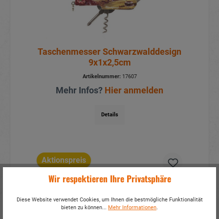
Taschenmesser Schwarzwalddesign
9x1x2,5cm
Artikelnummer:
17607
Mehr Infos?
Hier anmelden
Details
Aktionspreis
Wir respektieren Ihre Privatsphäre
Diese Website verwendet Cookies, um Ihnen die bestmögliche Funktionalität
bieten zu können...
Mehr Informationen
.