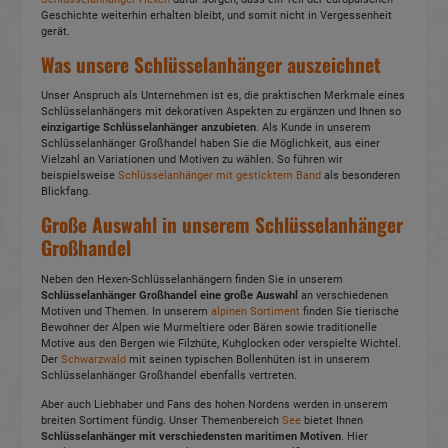
Geschichte weiterhin erhalten bleibt, und somit nicht in Vergessenheit
gerät.
Was unsere Schlüsselanhänger auszeichnet
Unser Anspruch als Unternehmen ist es, die praktischen Merkmale eines
Schlüsselanhängers mit dekorativen Aspekten zu ergänzen und Ihnen so
einzigartige Schlüsselanhänger anzubieten
. Als Kunde in unserem
Schlüsselanhänger Großhandel haben Sie die Möglichkeit, aus einer
Vielzahl an Variationen und Motiven zu wählen. So führen wir
beispielsweise
Schlüsselanhänger mit gesticktem Band
als besonderen
Blickfang.
Große Auswahl in unserem Schlüsselanhänger
Großhandel
Neben den Hexen-Schlüsselanhängern finden Sie in unserem
Schlüsselanhänger Großhandel eine große Auswahl
an verschiedenen
Motiven und Themen. In unserem
alpinen Sortiment
finden Sie tierische
Bewohner der Alpen wie Murmeltiere oder Bären sowie traditionelle
Motive aus den Bergen wie Filzhüte, Kuhglocken oder verspielte Wichtel.
Der
Schwarzwald
mit seinen typischen Bollenhüten ist in unserem
Schlüsselanhänger Großhandel ebenfalls vertreten.
Aber auch Liebhaber und Fans des hohen Nordens werden in unserem
breiten Sortiment fündig. Unser Themenbereich
See
bietet Ihnen
Schlüsselanhänger mit verschiedensten maritimen Motiven
. Hier