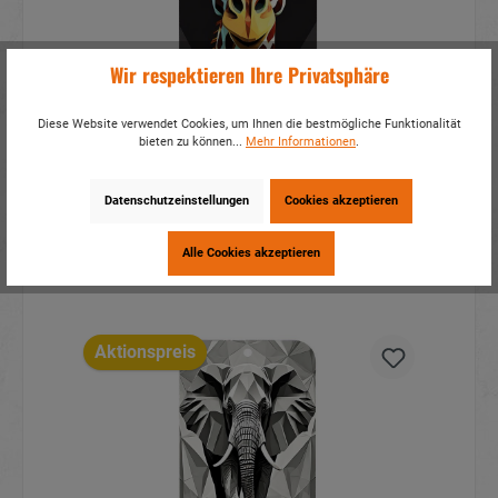
Wir respektieren Ihre Privatsphäre
Lufterfrischer Giraffe, 3 Düfte sort.,
Diese Website verwendet Cookies, um Ihnen die bestmögliche Funktionalität
10x6,5cm
bieten zu können...
Mehr Informationen
.
Artikelnummer:
70044
Mehr Infos?
Hier anmelden
Datenschutzeinstellungen
Cookies akzeptieren
Details
Alle Cookies akzeptieren
Aktionspreis