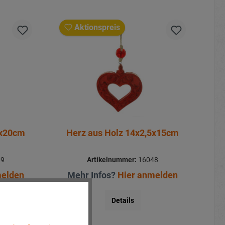
Aktionspreis
5x20cm
Herz aus Holz 14x2,5x15cm
49
Artikelnummer:
16048
melden
Mehr Infos?
Hier anmelden
Details