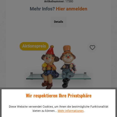
Artikelnummer:
17380
Mehr Infos?
Hier anmelden
Details
Aktionspreis
Wir respektieren Ihre Privatsphäre
Kantenhocker Clown aus Poly
6x8x15cm
Diese Website verwendet Cookies, um Ihnen die bestmögliche Funktionalität
bieten zu können...
Mehr Informationen
.
Artikelnummer:
17379