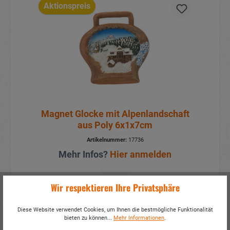
Aktionspreis
Magnet Glocke mit Alpenlandschaft
aus Poly 6x1x7cm
Artikelnummer:
17736
Mehr Infos?
Hier anmelden
Details
Wir respektieren Ihre Privatsphäre
Diese Website verwendet Cookies, um Ihnen die bestmögliche Funktionalität
bieten zu können...
Mehr Informationen
.
Aktionspreis