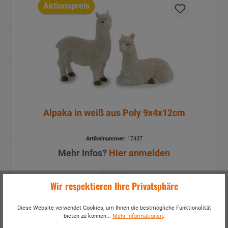
Aktionspreis
Alpaka in weiß aus Poly 9x4x12cm
Artikelnummer:
17437
Mehr Infos?
Hier anmelden
Details
Wir respektieren Ihre Privatsphäre
Diese Website verwendet Cookies, um Ihnen die bestmögliche Funktionalität
bieten zu können...
Mehr Informationen
.
Aktionspreis