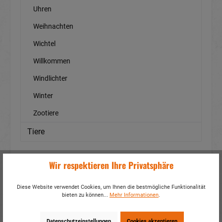
Uhren
Weihnachten
Wichtel
Willkommen
Windlichter
Winter
Zootiere
Tiere
Wir respektieren Ihre Privatsphäre
Filter
Diese Website verwendet Cookies, um Ihnen die bestmögliche Funktionalität
bieten zu können...
Mehr Informationen
.
Datenschutzeinstellungen
Cookies akzeptieren