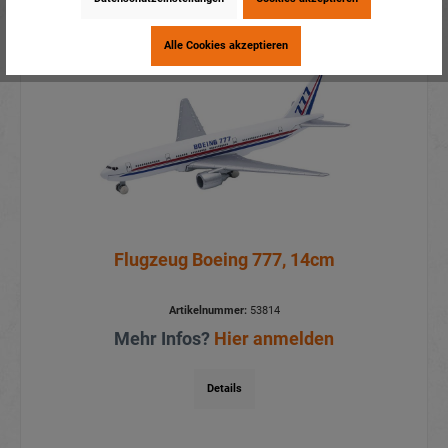
Alle Cookies akzeptieren
Flugzeug Boeing 777, 14cm
Artikelnummer:
53814
Mehr Infos?
Hier anmelden
Details