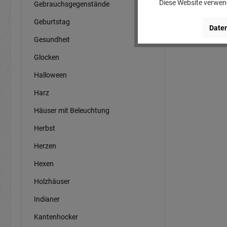
Diese Website verwend
Gebrauchsgegenstände
Geburtstag
Daten
Gesundheit
Glocken
Halloween
Harz
Häuser mit Beleuchtung
Herbst
Herzen
Hexen
Holzhäuser
Indianer
Kantenhocker