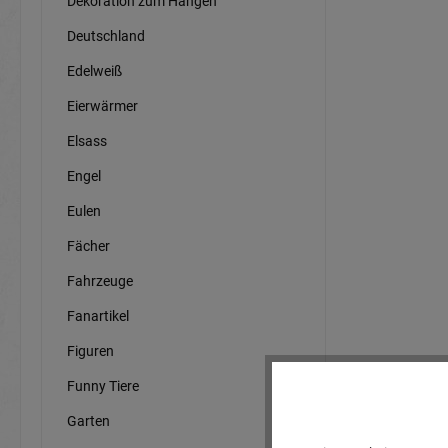
Dekoration zum Hängen
Deutschland
Edelweiß
Eierwärmer
Elsass
Engel
Eulen
Fächer
Fahrzeuge
Fanartikel
Figuren
Funny Tiere
Garten