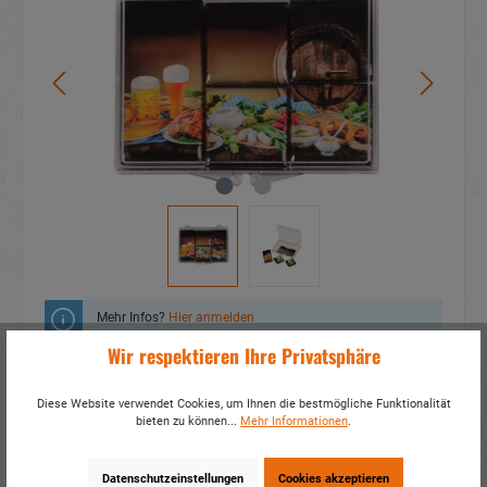
Mehr Infos?
Hier anmelden
Wir respektieren Ihre Privatsphäre
Zum Merkzettel hinzufügen
Diese Website verwendet Cookies, um Ihnen die bestmögliche Funktionalität
Fragen zum Produkt
bieten zu können...
Mehr Informationen
.
Artikelnummer:
16607
Datenschutzeinstellungen
Cookies akzeptieren
EAN:
4014466166077