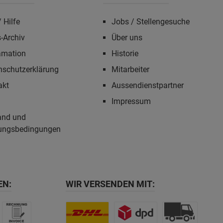
 Hilfe
Jobs / Stellengesuche
-Archiv
Über uns
amation
Historie
nschutzerklärung
Mitarbeiter
akt
Aussendienstpartner
Impressum
and und
ungsbedingungen
EN:
WIR VERSENDEN MIT: