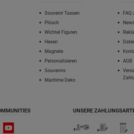
Souvenir Tassen
FAQ /
Plüsch
News
Wichtel Figuren
Rekl
Hexen
Date
Magnete
Kont
Personalisieren
AGB
Souvenirs
Vers
Zahl
Maritime Deko
OMMUNITIES
UNSERE ZAHLUNGSART