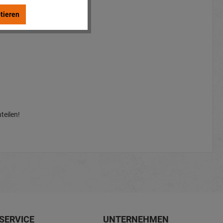
tieren
teilen!
teilen!
SERVICE
UNTERNEHMEN