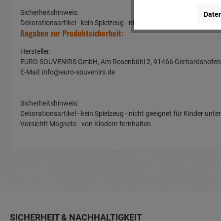
Sicherheitshinweis:
Daten
Dekorationsartikel - kein Spielzeug - nicht geeignet für Kinder u
Angaben zur Produktsicherheit:
Hersteller:
EURO SOUVENIRS GmbH, Am Rosenbühl 2, 91466 Gerhardshof
E-Mail: info@euro-souvenirs.de
Sicherheitshinweis:
Dekorationsartikel - kein Spielzeug - nicht geeignet für Kinder u
Vorsicht! Magnete - von Kindern fernhalten
SICHERHEIT & NACHHALTIGKEIT