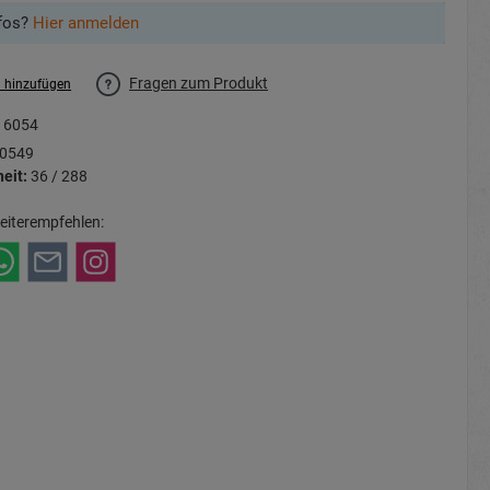
fos?
Hier anmelden
Fragen zum Produkt
l hinzufügen
16054
0549
eit:
36 / 288
eiterempfehlen: