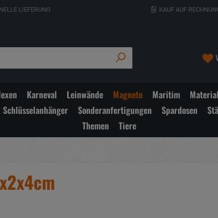
NELLE LIEFERUNG
KAUF AUF RECHNUN
exen
Karneval
Leinwände
Magnete
Maritim
Materia
Schlüsselanhänger
Sonderanfertigungen
Spardosen
St
Themen
Tiere
4x2x4cm