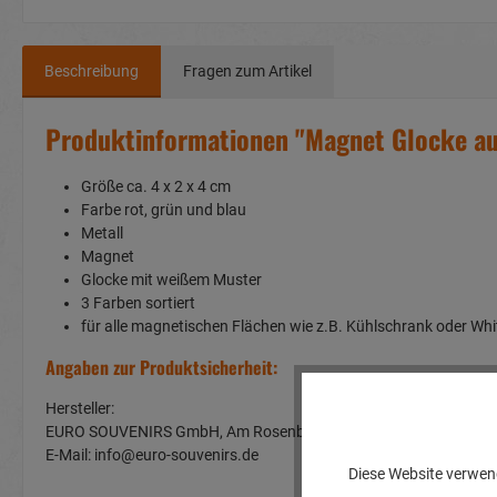
Beschreibung
Fragen zum Artikel
Produktinformationen "Magnet Glocke a
Größe ca. 4 x 2 x 4 cm
Farbe rot, grün und blau
Metall
Magnet
Glocke mit weißem Muster
3 Farben sortiert
für alle magnetischen Flächen wie z.B. Kühlschrank oder Wh
Angaben zur Produktsicherheit:
Hersteller:
EURO SOUVENIRS GmbH, Am Rosenbühl 2, 91466 Gerhardshof
E-Mail: info@euro-souvenirs.de
Diese Website verwend