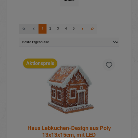
Details
1
2
3
4
5
Aktionspreis
Haus Lebkuchen-Design aus Poly
13x13x15cm, mit LED