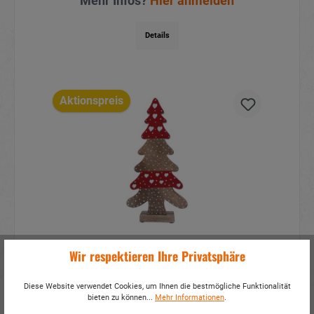
Mehr Infos?
Hier anmelden
Details
Aktionspreis
Tannenbaum aus Holz 15x6x30cm
Wir respektieren Ihre Privatsphäre
Artikelnummer:
16079
Diese Website verwendet Cookies, um Ihnen die bestmögliche Funktionalität
bieten zu können...
Mehr Informationen
.
Mehr Infos?
Hier anmelden