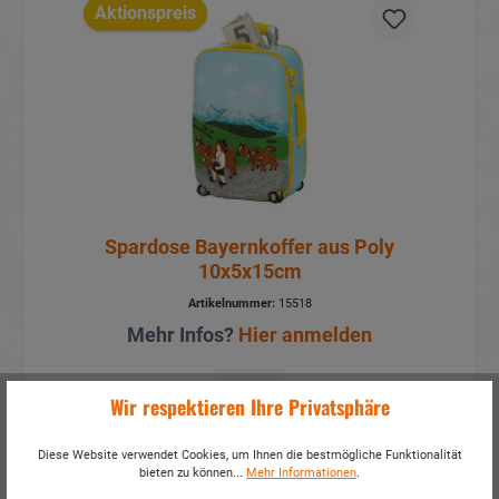
Aktionspreis
Spardose Bayernkoffer aus Poly
10x5x15cm
Artikelnummer:
15518
Mehr Infos?
Hier anmelden
Details
Wir respektieren Ihre Privatsphäre
Diese Website verwendet Cookies, um Ihnen die bestmögliche Funktionalität
bieten zu können...
Mehr Informationen
.
Aktionspreis