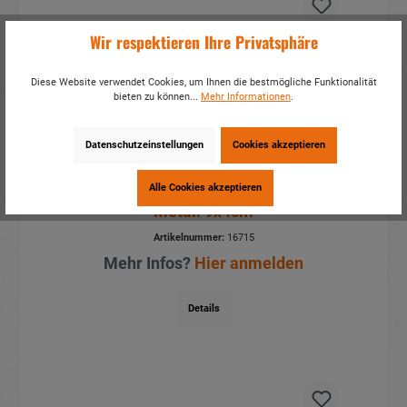
Wir respektieren Ihre Privatsphäre
Diese Website verwendet Cookies, um Ihnen die bestmögliche Funktionalität
bieten zu können...
Mehr Informationen
.
Datenschutzeinstellungen
Cookies akzeptieren
Alle Cookies akzeptieren
Kapselheber Magnet Wolfsrudel aus
Metall 9x4cm
Artikelnummer:
16715
Mehr Infos?
Hier anmelden
Details