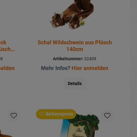
ack
Schal Wildschwein aus Plüsch
lüsch
140cm
68
Artikelnummer:
32409
melden
Mehr Infos?
Hier anmelden
Details
Aktionspreis