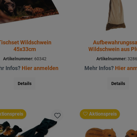
Tischset Wildschwein
Aufbewahrungss
45x33cm
Wildschwein aus P
40x17x75cm
Artikelnummer:
60342
Artikelnummer:
328
r Infos?
Hier anmelden
Mehr Infos?
Hier an
Details
Details
tionspreis
Aktionspreis