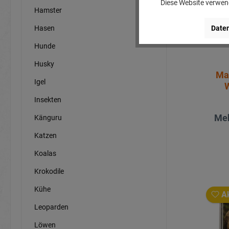
Diese Website verwend
Hamster
Hasen
Daten
Hunde
Husky
Ma
Igel
Insekten
Meh
Känguru
Katzen
Koalas
Krokodile
Kühe
Ak
Leoparden
Löwen