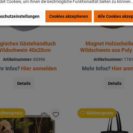
et Cookies, um Ihnen die bestmögliche Funktionalität bieten zu können.
schutzeinstellungen
Cookies akzeptieren
Alle Cookies akzep
gisches Gästehandtuch
Magnet Holzscheib
Wildschwein 40x20cm
Wildschwein aus Pol
Artikelnummer:
60396
Artikelnummer:
174
r Infos?
Hier anmelden
Mehr Infos?
Hier an
Details
Details
tionspreis
Aktionspreis