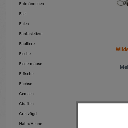
Erdmännchen
Esel
Eulen
Fantasietiere
Faultiere
Wild
Fische
Fledermäuse
Meh
Frösche
Füchse
Gemsen
Giraffen
Ak
Greifvögel
Hahn/Henne