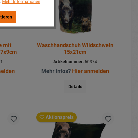
..
Mehr Informationen
.
tieren
e mit
Waschhandschuh Wildschwein
y 7x9cm
15x21cm
11
Artikelnummer:
60374
melden
Mehr Infos?
Hier anmelden
Details
Aktionspreis