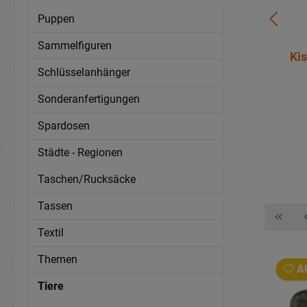
Puppen
Sammelfiguren
en Wildschwein aus Plüsch 60x54x12cm
Schlüsselanhänger
Artikelnummer:
32831
Sonderanfertigungen
Mehr Infos?
Hier anmelden
Spardosen
Details
Städte - Regionen
Taschen/Rucksäcke
Tassen
Textil
Themen
Ak
Tiere