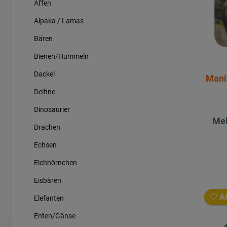
Affen
Alpaka / Lamas
Bären
Bienen/Hummeln
Dackel
Mani
Delfine
Dinosaurier
Meh
Drachen
Echsen
Eichhörnchen
Eisbären
Ak
Elefanten
Enten/Gänse