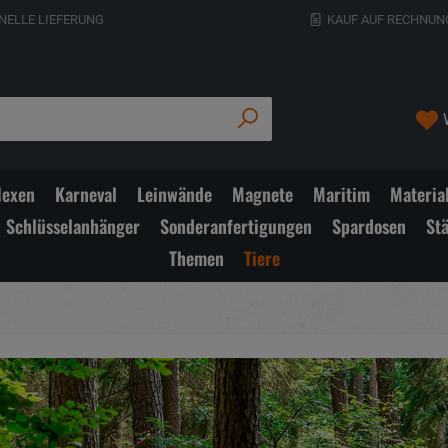
NELLE LIEFERUNG
KAUF AUF RECHNUN
exen
Karneval
Leinwände
Magnete
Maritim
Materia
Schlüsselanhänger
Sonderanfertigungen
Spardosen
St
Themen
Tiere