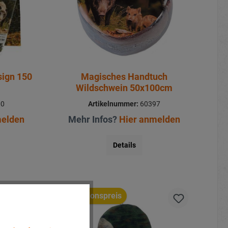
sign 150
Magisches Handtuch
Wildschwein 50x100cm
00
Artikelnummer:
60397
melden
Mehr Infos?
Hier anmelden
Details
Aktionspreis