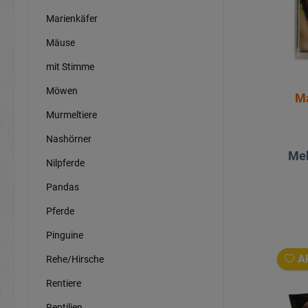
Marienkäfer
Mäuse
mit Stimme
Möwen
Ma
Murmeltiere
Nashörner
Meh
Nilpferde
Pandas
Pferde
Pinguine
Ak
Rehe/Hirsche
Rentiere
Reptilien