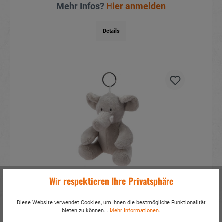
Mehr Infos?
Hier anmelden
Details
Wir respektieren Ihre Privatsphäre
Schlüsselanhänger Elefant aus
Plüsch 9x7x10cm
Diese Website verwendet Cookies, um Ihnen die bestmögliche Funktionalität
Artikelnummer:
30909
bieten zu können...
Mehr Informationen
.
Mehr Infos?
Hier anmelden