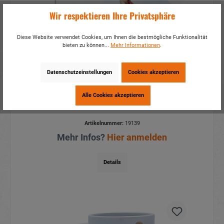
Wir respektieren Ihre Privatsphäre
Diese Website verwendet Cookies, um Ihnen die bestmögliche Funktionalität
bieten zu können...
Mehr Informationen
.
Datenschutzeinstellungen
Cookies akzeptieren
Alle Cookies akzeptieren
Foto Magnet Storch 8x5,5cm
Artikelnummer:
19139
Mehr Infos?
Hier anmelden
Details