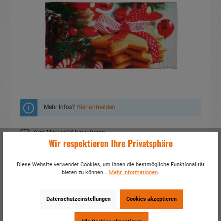
Mehr Infos?
Hier anmelden
Zum Merkzettel hinzufügen
Wir respektieren Ihre Privatsphäre
Fragen zum Produkt
Diese Website verwendet Cookies, um Ihnen die bestmögliche Funktionalität
Artikelnummer:
60456
bieten zu können...
Mehr Informationen
.
EAN:
4014466604562
Verpackungseinheit:
1 / 80
Datenschutzeinstellungen
Cookies akzeptieren
Dieses Produkt weiterempfehlen: