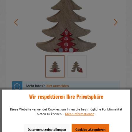
Mehr Infos?
Hier anmelden
Wir respektieren Ihre Privatsphäre
Zum Merkzettel hinzufügen
Diese Website verwendet Cookies, um Ihnen die bestmögliche Funktionalität
Fragen zum Produkt
bieten zu können...
Mehr Informationen
.
Artikelnummer:
16074
Datenschutzeinstellungen
Cookies akzeptieren
EAN:
4014466160747