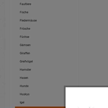
Faultiere
Fische
Fledermäuse
Frösche
Füchse
Gämsen
Giraffen
Greifvögel
Hamster
Hasen
Hunde
Huskys
Igel