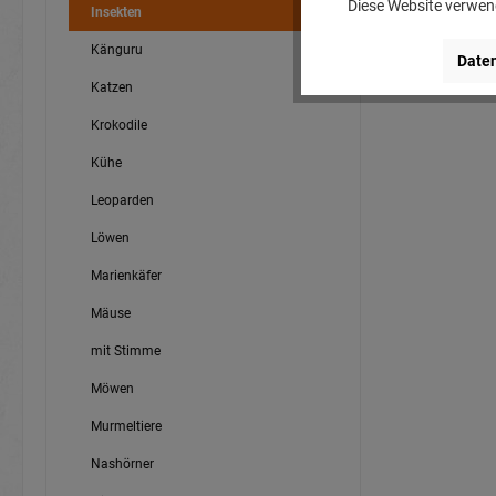
Diese Website verwend
Insekten
Känguru
Daten
Katzen
Krokodile
Kühe
Leoparden
Löwen
Marienkäfer
Mäuse
mit Stimme
Möwen
Murmeltiere
Nashörner