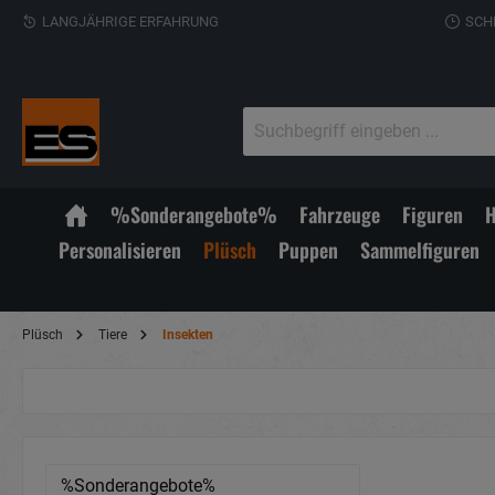
LANGJÄHRIGE ERFAHRUNG
SCH
%Sonderangebote%
Fahrzeuge
Figuren
H
Personalisieren
Plüsch
Puppen
Sammelfiguren
Plüsch
Tiere
Insekten
%Sonderangebote%