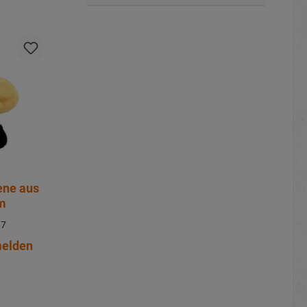
ene aus
cm
67
melden