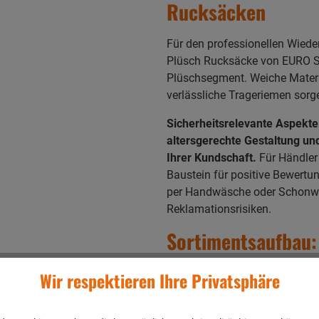
Rucksäcken
Für den professionellen Wieder
Plüsch Rucksäcke von EURO S
Plüschsegment. Weiche Materia
verlässliche Trageriemen sorg
Sicherheitsrelevante Aspekte
altersgerechte Gestaltung und
Ihrer Kundschaft.
Für Händler 
Baustein für positive Bewertu
per Handwäsche oder Schonwas
Reklamationsrisiken.
Sortimentsaufbau:
Plüsch Tasche
Wir respektieren Ihre Privatsphäre
Ein erfolgreicher Kategoriesc
einem Einzelprodukt, sondern 