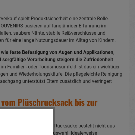
verkauf spielt Produktsicherheit eine zentrale Rolle.
OUVENIRS basieren auf langjähriger Erfahrung im
lien, saubere Nähte, stabile Reißverschlüsse und
en für eine lange Nutzungsdauer im Alltag von Kindern.
 wie feste Befestigung von Augen und Applikationen,
 sorgfältige Verarbeitung steigern die Zufriedenheit
im Familien- oder Tourismusumfeld ist das ein wichtiger
ngen und Wiederholungskäufe. Die pflegeleichte Reinigung
chgang unterstützt Eltern zusätzlich und verringert
 vom Plüschrucksack bis zur
hwerpunkt rund um Plüsch Rucksäcke besteht nicht aus
aus einer durchdachten Auswahl. Idealerweise