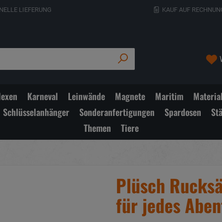
NELLE LIEFERUNG
KAUF AUF RECHNUN
exen
Karneval
Leinwände
Magnete
Maritim
Materia
Schlüsselanhänger
Sonderanfertigungen
Spardosen
St
Themen
Tiere
Plüsch Rucksä
für jedes Abe