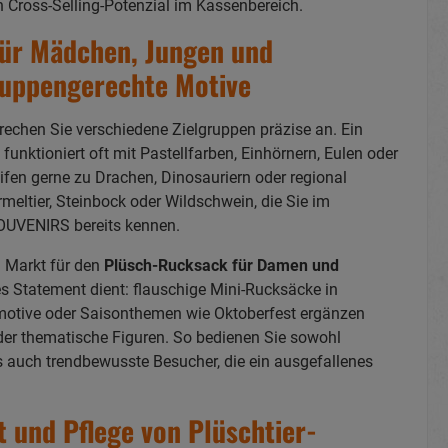
n Cross-Selling-Potenzial im Kassenbereich.
ür Mädchen, Jungen und
ruppengerechte Motive
rechen Sie verschiedene Zielgruppen präzise an. Ein
nktioniert oft mit Pastellfarben, Einhörnern, Eulen oder
ifen gerne zu Drachen, Dinosauriern oder regional
meltier, Steinbock oder Wildschwein, die Sie im
OUVENIRS bereits kennen.
in Markt für den
Plüsch-Rucksack für Damen und
es Statement dient: flauschige Mini-Rucksäcke in
rmotive oder Saisonthemen wie Oktoberfest ergänzen
er thematische Figuren. So bedienen Sie sowohl
 auch trendbewusste Besucher, die ein ausgefallenes
it und Pflege von Plüschtier-