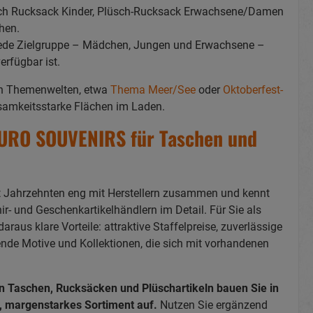
sch Rucksack Kinder, Plüsch-Rucksack Erwachsene/Damen
hen.
r jede Zielgruppe – Mädchen, Jungen und Erwachsene –
erfügbar ist.
en Themenwelten, etwa
Thema Meer/See
oder
Oktoberfest-
samkeitsstarke Flächen im Laden.
EURO SOUVENIRS für Taschen und
 Jahrzehnten eng mit Herstellern zusammen und kennt
r- und Geschenkartikelhändlern im Detail. Für Sie als
raus klare Vorteile: attraktive Staffelpreise, zuverlässige
ende Motive und Kollektionen, die sich mit vorhandenen
n Taschen, Rucksäcken und Plüschartikeln bauen Sie in
, margenstarkes Sortiment auf.
Nutzen Sie ergänzend