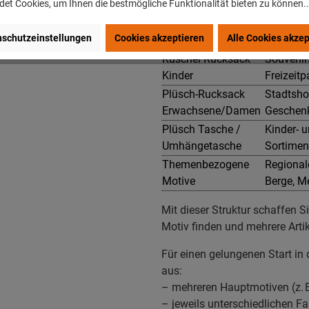
et Cookies, um Ihnen die bestmögliche Funktionalität bieten zu können.
kombinieren Sie unterschiedli
schutzeinstellungen
Cookies akzeptieren
Alle Cookies akzep
Produktart
Einsatz 
Kuschel Rucksack
Souvenir
Kinder
Freizeit
Plüsch-Rucksack
Stadtsho
Erwachsene/Damen
Geschenk
Plüsch Tasche /
Kinder- 
Umhängetasche
Sortimen
Themenbezogene
Regionale
Motive
Berge, M
Mit dieser Struktur schaffen S
Motiv finden und mehrere Arti
Für einen gelungenen Start in 
aus:
– mehreren Hauptmotiven (z. B
– jeweils unterschiedlichen Fa