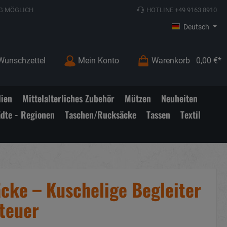
G MÖGLICH
HOTLINE +49 9163 8910
Deutsch
Wunschzettel
Mein Konto
Warenkorb
0,00 €*
lien
Mittelalterliches Zubehör
Mützen
Neuheiten
ädte - Regionen
Taschen/Rucksäcke
Tassen
Textil
cke – Kuschelige Begleiter
nteuer