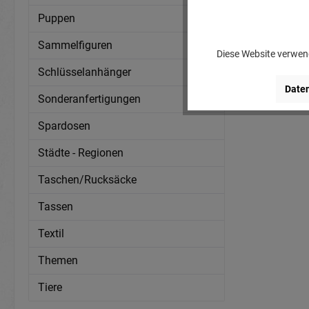
Puppen
Sammelfiguren
Diese Website verwend
Schlüsselanhänger
Daten
Sonderanfertigungen
Spardosen
Städte - Regionen
Taschen/Rucksäcke
Tassen
Textil
Themen
Tiere