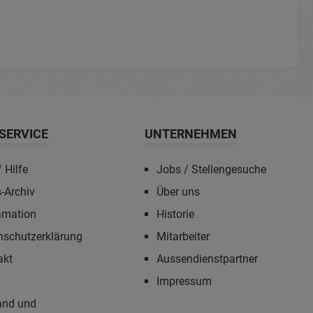
SERVICE
UNTERNEHMEN
 Hilfe
Jobs / Stellengesuche
-Archiv
Über uns
amation
Historie
nschutzerklärung
Mitarbeiter
akt
Aussendienstpartner
Impressum
and und