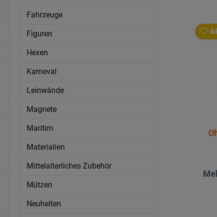
Fahrzeuge
Ak
Figuren
Hexen
Karneval
Leinwände
Magnete
Maritim
Oh
Materialien
Mittelalterliches Zubehör
Meh
Mützen
Neuheiten