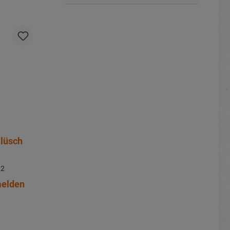
Plüsch
22
melden