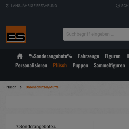
LANGJÄHRIGE ERFAHRUNG
SCH
%Sonderangebote%
Fahrzeuge
Figuren
H
Personalisieren
Plüsch
Puppen
Sammelfiguren
Plüsch
Ohrenschützer/Muffs
%Sonderangebote%