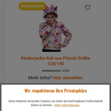
Aktionspreis
Kinderjacke Kuh aus Plüsch Größe
128/140
Artikelnummer:
32505
Mehr Infos?
Hier anmelden
Wir respektieren Ihre Privatsphäre
Details
Diese Website verwendet Cookies, um Ihnen die bestmögliche Funktionalität
bieten zu können...
Mehr Informationen
.