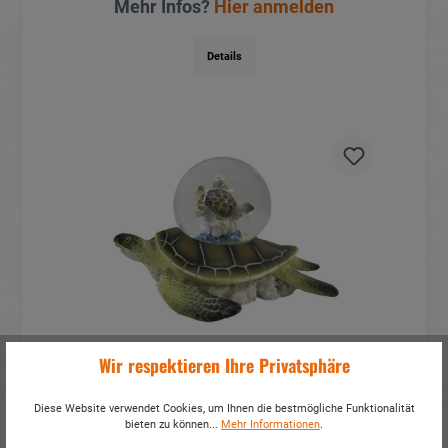
Mehr Infos?
Hier anmelden
Details
Glitzerkugel Schildkröte auf
Wir respektieren Ihre Privatsphäre
Schildkröte aus Poly 10x9x7cm
Diese Website verwendet Cookies, um Ihnen die bestmögliche Funktionalität
Artikelnummer:
18498
bieten zu können...
Mehr Informationen
.
Mehr Infos?
Hier anmelden