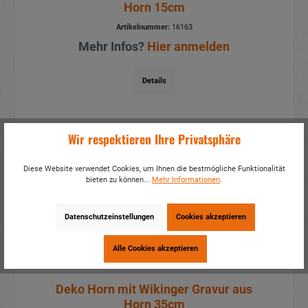
Horn 15cm
Artikelnummer:
16163
Mehr Infos?
Hier anmelden
Details
Wir respektieren Ihre Privatsphäre
Neu
Diese Website verwendet Cookies, um Ihnen die bestmögliche Funktionalität
bieten zu können...
Mehr Informationen
.
Datenschutzeinstellungen
Cookies akzeptieren
Alle Cookies akzeptieren
Deko Horn mit Wikinger Gravur aus
Horn 35cm