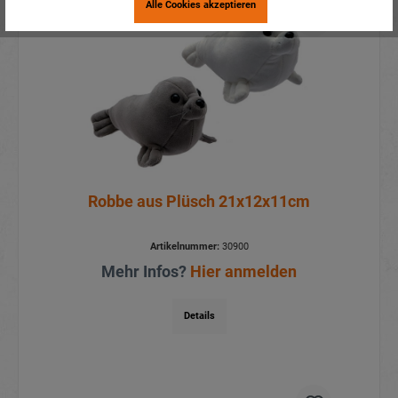
Alle Cookies akzeptieren
Robbe aus Plüsch 21x12x11cm
Artikelnummer:
30900
Mehr Infos?
Hier anmelden
Details