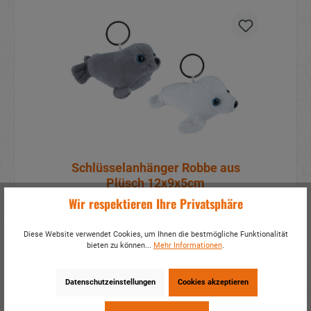
Schlüsselanhänger Robbe aus
Plüsch 12x9x5cm
Wir respektieren Ihre Privatsphäre
Artikelnummer:
31005
Mehr Infos?
Hier anmelden
Diese Website verwendet Cookies, um Ihnen die bestmögliche Funktionalität
bieten zu können...
Mehr Informationen
.
Details
Datenschutzeinstellungen
Cookies akzeptieren