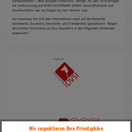
Gerhardshofen – dem jetzigen Firmensitz - verlegt. Im Jahr 1979 erfolgte
die Umfirmierung auf EURO SOUVENIRS GMBH. Geschäftsführer und
Gesellschafter war von Beginn an Herr Werner Lieb.
Als Importeur hat sich das Unternehmen stark auf die Bereiche
Spielwaren, Souvenirs, Geschenk- und Trendartikel spezialisiert. Wegen
des breiten Sortiments ist Euro Souvenirs in den folgenden Verbänden
organisiert:
Wir respektieren Ihre Privatsphäre