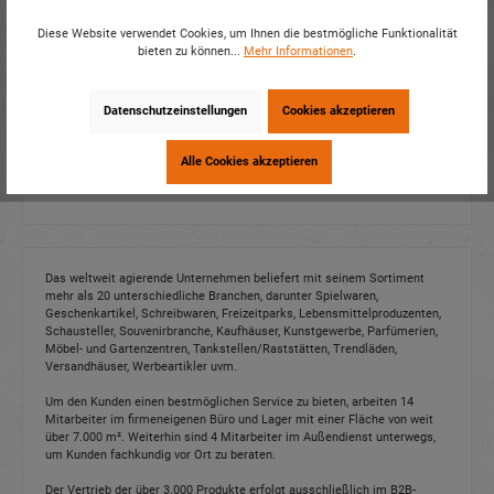
Diese Website verwendet Cookies, um Ihnen die bestmögliche Funktionalität
bieten zu können...
Mehr Informationen
.
Datenschutzeinstellungen
Cookies akzeptieren
Alle Cookies akzeptieren
Das weltweit agierende Unternehmen beliefert mit seinem Sortiment
mehr als 20 unterschiedliche Branchen, darunter Spielwaren,
Geschenkartikel, Schreibwaren, Freizeitparks, Lebensmittelproduzenten,
Schausteller, Souvenirbranche, Kaufhäuser, Kunstgewerbe, Parfümerien,
Möbel- und Gartenzentren, Tankstellen/Raststätten, Trendläden,
Versandhäuser, Werbeartikler uvm.
Um den Kunden einen bestmöglichen Service zu bieten, arbeiten 14
Mitarbeiter im firmeneigenen Büro und Lager mit einer Fläche von weit
über 7.000 m². Weiterhin sind 4 Mitarbeiter im Außendienst unterwegs,
um Kunden fachkundig vor Ort zu beraten.
Der Vertrieb der über 3.000 Produkte erfolgt ausschließlich im B2B-