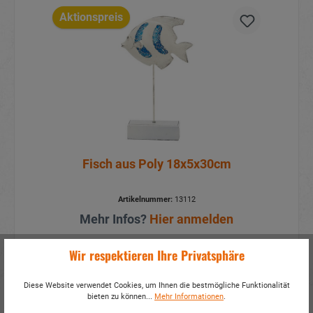
Aktionspreis
Fisch aus Poly 18x5x30cm
Artikelnummer:
13112
Mehr Infos?
Hier anmelden
Wir respektieren Ihre Privatsphäre
Details
Diese Website verwendet Cookies, um Ihnen die bestmögliche Funktionalität
bieten zu können...
Mehr Informationen
.