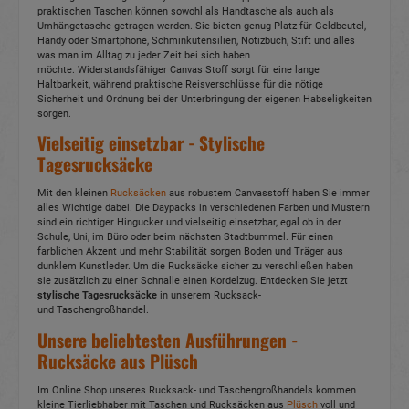
praktischen Taschen können sowohl als Handtasche als auch als
Umhängetasche getragen werden. Sie bieten genug Platz für Geldbeutel,
Handy oder Smartphone, Schminkutensilien, Notizbuch, Stift und alles
was man im Alltag zu jeder Zeit bei sich haben
möchte. Widerstandsfähiger Canvas Stoff sorgt für eine lange
Haltbarkeit, während praktische Reisverschlüsse für die nötige
Sicherheit und Ordnung bei der Unterbringung der eigenen Habseligkeiten
sorgen.
Vielseitig einsetzbar - Stylische
Tagesrucksäcke
Mit den kleinen
Rucksäcken
aus robustem Canvasstoff haben Sie immer
alles Wichtige dabei. Die Daypacks in verschiedenen Farben und Mustern
sind ein richtiger Hingucker und vielseitig einsetzbar, egal ob in der
Schule, Uni, im Büro oder beim nächsten Stadtbummel. Für einen
farblichen Akzent und mehr Stabilität sorgen Boden und Träger aus
dunklem Kunstleder. Um die Rucksäcke sicher zu verschließen haben
sie zusätzlich zu einer Schnalle einen Kordelzug. Entdecken Sie jetzt
stylische Tagesrucksäcke
in unserem Rucksack-
und Taschengroßhandel.
Unsere beliebtesten Ausführungen -
Rucksäcke aus Plüsch
Im Online Shop unseres Rucksack- und Taschengroßhandels kommen
kleine Tierliebhaber mit Taschen und Rucksäcken aus
Plüsch
voll und