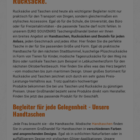
Rucksäcke.
Rucksäcke und Taschen sind heute als wichtigster Begleiter nicht nur
praktisch für den Transport von Dingen, sondern gleichermaßen ein
stylisches Accessoire. Egal ob für die Schule, die Universität, das Büro
oder für Freizeitaktivitäten - die passende Tasche darf nicht fehlen. In
unserem EURO SOUVENIRS Taschengroßhandel bieten wir Ihnen
ein breites Angebot an
Handtaschen, Rucksäcken und Beuteln für jeden
Anlass
, jeden Geschmack und jedes Alter. Hier finden Sie die perfekte
Tasche in der für Sie passenden Größe und Form. Egal ob praktische
Handtasche für den nächsten Stadtbummel, kuschelige Plüschrucksäcke
in Form von Tieren für Kinder, modische Tagesrucksäcke für den Weg ins
Büro oder rustikale Taschen zum Beispiel in Lebkuchenherzform für den
nächsten Oktoberfestbesuch. Hier finden Sie alles was das Herz begehrt
- vom modischen bis zum maritimen Design. Unser großes Sortiment für
Rucksäcke und Taschen zeichnet sich durch ein sehr gutes Preis-
Leistungs-Verhältnis aus. Trotz qualitativ hochwertiger
Produkte bekommen Sie bei uns Taschen und Rucksäcke zu günstigen
Preisen. Unser Großhandel bezieht seine Produkte direkt vom Hersteller.
Finden Sie jetzt das passende Produkt für Ihr Geschäft.
Begleiter für jede Gelegenheit - Unsere
Handtaschen
Jede Frau braucht sie - die Handtasche. Modische
Handtaschen
finden
Sie in unserem Großhandel für Handtaschen in
verschiedenen Farben
und ansprechenden Designs
. Egal ob in schlichten Naturfarben oder in
auffälligerem Design mit stylischen Glitzer-Applikationen. Unsere