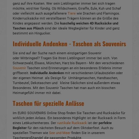
ganz auf ihre Kosten. Wer sein Lieblingstier immer bei sich tragen
möchte, wird hier fündig. Ob Wildschwein, Giraffe, Eule, Kuh und Schaf
oder vielleicht auch ausgefallenere
Tiere
wie Drachen und Flamingos.
Kinderrucksäcke mit verstellbaren Trägern können an die Größe des
Kindes angepasst werden. Die
kuschelig weichen 4D Rucksäcke und
Taschen aus Plüsch
sind der ideale Wegbegleiter für Kinder und ganz
bestimmt ein Hingucker.
Individuelle Andenken - Taschen als Souvenirs
Sie sind auf der Suche nach einem einzigartigen Souvenir
oder Mitbringsel? Tragen Sie Ihren Lieblingsort immer bei sich. Von
Schwarzwald, Elsass, München, Harz bis Bayern - Mit den verschiedenen
Souvenir
Taschen sind Erinnerungen an ein besonderes Erlebnis immer
griffbereit.
Individuelle Andenken
mit verschiedenen Urlaubszielen oder
der eigenen Heimat als Design für Umhängetaschen, Handtaschen,
Turnbeutel, Dekotaschen und kleine Säckchen sind außerdem etwas
Besonderes. Mit den Souvenir Taschen hat man auch ein bisschen
Heimatgefühl immer mit dabei.
Taschen für spezielle Anlässe
Im EURO SOUVENIRS Online Shop finden Sie Taschen und Rucksäcke für
wirklich jeden Anlass. Ein besonderes Highlight ist der Rucksack in Form
eines Lebkuchenherzes. Der
rustikale Rucksack
ist der
perfekte
Begleiter
für den nächsten Besuch auf dem Oktoberfest. Auch zu
speziellen Themen wie
See und Meer
finden Sie in unserem
Taschengroßhandel die passenden Produkte.