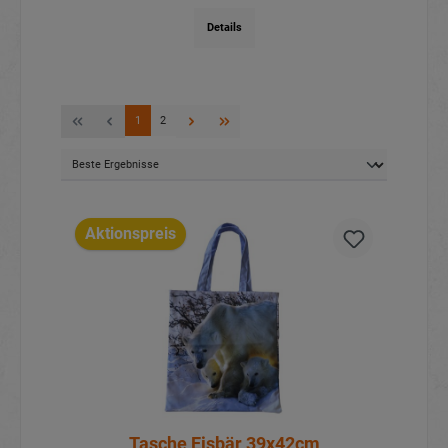
Details
1
2
Aktionspreis
Tasche Eisbär 39x42cm