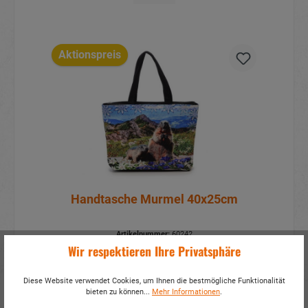
Aktionspreis
Handtasche Murmel 40x25cm
Artikelnummer:
60242
Wir respektieren Ihre Privatsphäre
Mehr Infos?
Hier anmelden
Diese Website verwendet Cookies, um Ihnen die bestmögliche Funktionalität
Details
bieten zu können...
Mehr Informationen
.