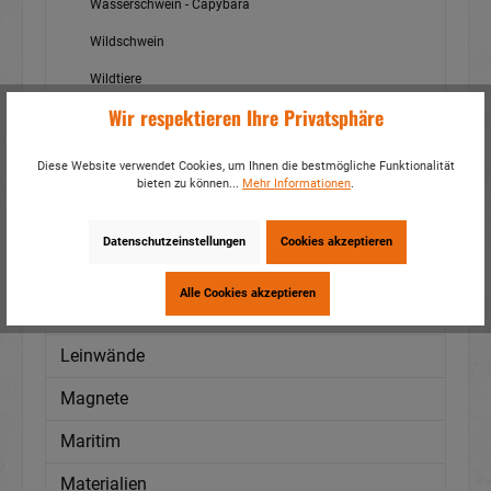
Wasserschwein - Capybara
Wildschwein
Wildtiere
Wir respektieren Ihre Privatsphäre
Wolf
Zebra
Diese Website verwendet Cookies, um Ihnen die bestmögliche Funktionalität
bieten zu können...
Mehr Informationen
.
Weihnachten
Wichtel
Datenschutzeinstellungen
Cookies akzeptieren
Hexen
Alle Cookies akzeptieren
Karneval
Leinwände
Magnete
Maritim
Materialien