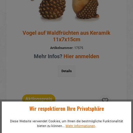
Vogel auf Waldfrüchten aus Keramik
11x7x15cm
Artikelnummer:
17575
Mehr Infos?
Hier anmelden
Details
Aktionspreis
Wir respektieren Ihre Privatsphäre
Diese Website verwendet Cookies, um Ihnen die bestmögliche Funktionalität
bieten zu können...
Mehr Informationen
.