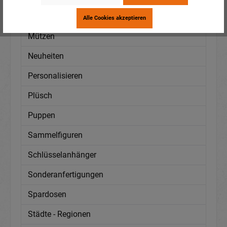
Mittelalterliches Zubehör
Alle Cookies akzeptieren
Mützen
Neuheiten
Personalisieren
Plüsch
Puppen
Sammelfiguren
Schlüsselanhänger
Sonderanfertigungen
Spardosen
Städte - Regionen