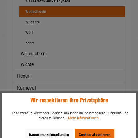
Wasserschwein - Capybara
Wildschwein
Wildtiere
Wolf
Zebra
Weihnachten
Wichtel
Hexen
Karneval
Wir respektieren Ihre Privatsphäre
Leinwände
Magnete
Diese Website verwendet Cookies, um Ihnen die bestmögliche Funktionalität
bieten zu können...
Mehr Informationen
.
Maritim
Datenschutzeinstellungen
Cookies akzeptieren
Materialien