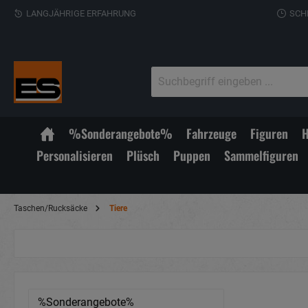
LANGJÄHRIGE ERFAHRUNG
SCH
%Sonderangebote%
Fahrzeuge
Figuren
H
Personalisieren
Plüsch
Puppen
Sammelfiguren
Taschen/Rucksäcke
Tiere
%Sonderangebote%