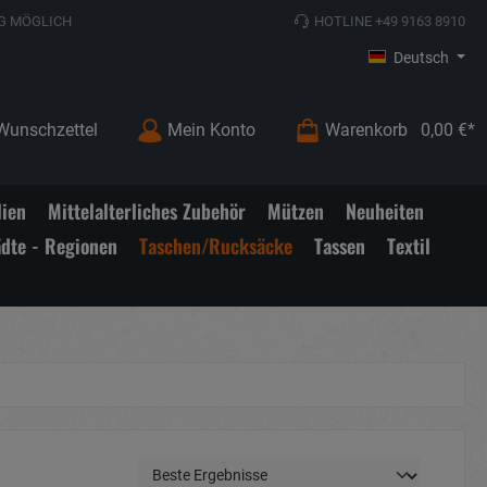
G MÖGLICH
HOTLINE +49 9163 8910
Deutsch
Wunschzettel
Mein Konto
Warenkorb
0,00 €*
lien
Mittelalterliches Zubehör
Mützen
Neuheiten
ädte - Regionen
Taschen/Rucksäcke
Tassen
Textil