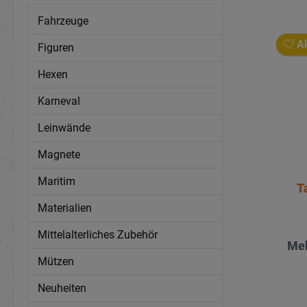
Fahrzeuge
Ak
Figuren
Hexen
Karneval
Leinwände
Magnete
Maritim
T
Materialien
Mittelalterliches Zubehör
Meh
Mützen
Neuheiten