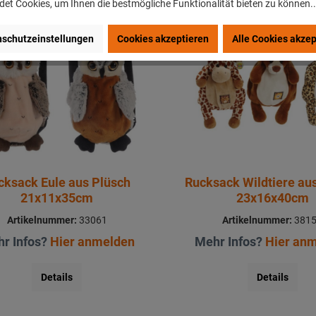
et Cookies, um Ihnen die bestmögliche Funktionalität bieten zu können.
schutzeinstellungen
Cookies akzeptieren
Alle Cookies akzep
cksack Eule aus Plüsch
Rucksack Wildtiere au
21x11x35cm
23x16x40cm
Artikelnummer:
33061
Artikelnummer:
381
r Infos?
Hier anmelden
Mehr Infos?
Hier an
Details
Details