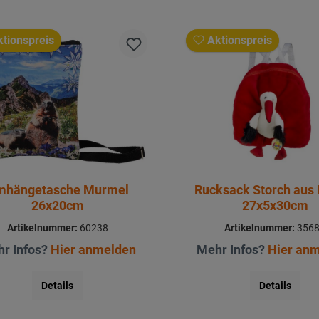
tionspreis
Aktionspreis
mhängetasche Murmel
Rucksack Storch aus 
26x20cm
27x5x30cm
Artikelnummer:
60238
Artikelnummer:
356
r Infos?
Hier anmelden
Mehr Infos?
Hier an
Details
Details