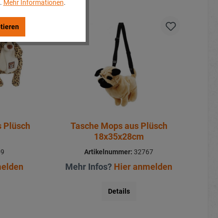
..
Mehr Informationen
.
tieren
s Plüsch
Tasche Mops aus Plüsch
18x35x28cm
59
Artikelnummer:
32767
melden
Mehr Infos?
Hier anmelden
Details