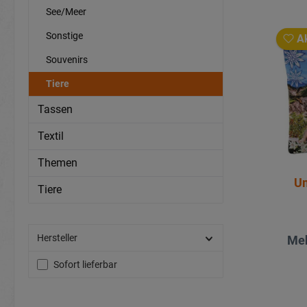
See/Meer
Sonstige
Ak
Souvenirs
Tiere
Tassen
Textil
Themen
U
Tiere
Hersteller
Meh
Sofort lieferbar