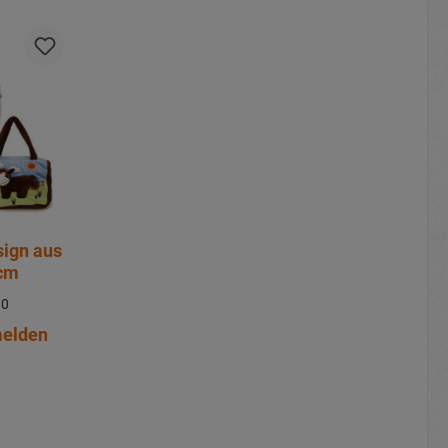
sign aus
2cm
90
melden