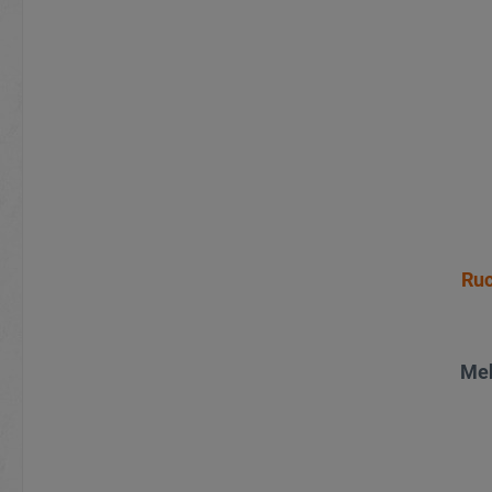
Ruc
Meh