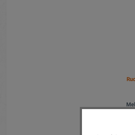
Ruc
Meh