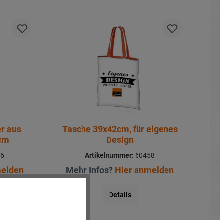
r aus
Tasche 39x42cm, für eigenes
5cm
Design
36
Artikelnummer:
60458
melden
Mehr Infos?
Hier anmelden
Details