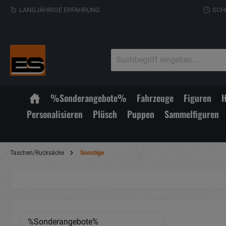
LANGJÄHRIGE ERFAHRUNG
SCH
%Sonderangebote%
Fahrzeuge
Figuren
H
Personalisieren
Plüsch
Puppen
Sammelfiguren
Taschen/Rucksäcke
Sonstige
%Sonderangebote%