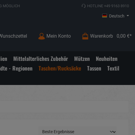
G MÖGLICH
HOTLINE +49 9163 8910
Deutsch
Wunschzettel
Mein Konto
Warenkorb
0,00 €*
lien
Mittelalterliches Zubehör
Mützen
Neuheiten
ädte - Regionen
Taschen/Rucksäcke
Tassen
Textil