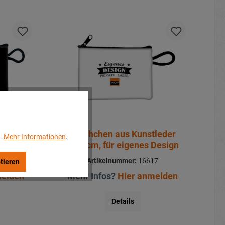
tleder
Täschchen aus Kunstleder
..
Mehr Informationen
.
Design
11x8cm, für eigenes Design
18
Artikelnummer:
16617
tieren
melden
Mehr Infos?
Hier anmelden
Details