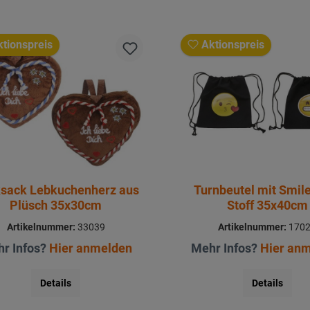
tionspreis
Aktionspreis
sack Lebkuchenherz aus
Turnbeutel mit Smil
Plüsch 35x30cm
Stoff 35x40cm
Artikelnummer:
33039
Artikelnummer:
170
r Infos?
Hier anmelden
Mehr Infos?
Hier an
Details
Details