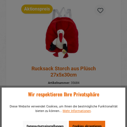
Aktionspreis
Rucksack Storch aus Plüsch
27x5x30cm
Artikelnummer:
35684
Mehr Infos?
Hier anmelden
Wir respektieren Ihre Privatsphäre
Details
Diese Website verwendet Cookies, um Ihnen die bestmögliche Funktionalität
bieten zu können...
Mehr Informationen
.
Datenschutzeinstellungen
Cookies akzeptieren