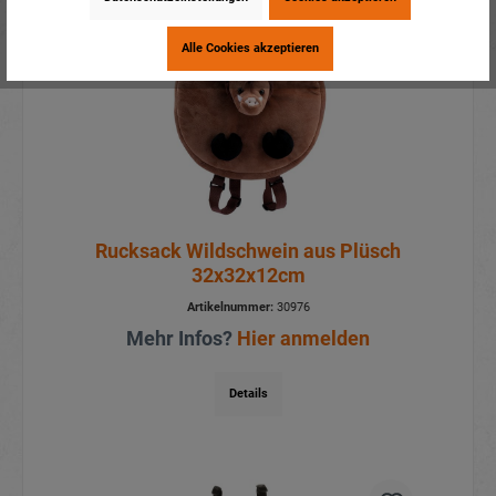
Alle Cookies akzeptieren
Rucksack Wildschwein aus Plüsch
32x32x12cm
Artikelnummer:
30976
Mehr Infos?
Hier anmelden
Details