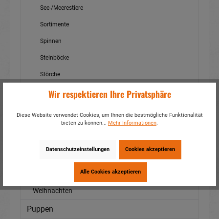
See-/Meerestiere
Sortimente
Spinnen
Steinböcke
Störche
Wir respektieren Ihre Privatsphäre
Tiger
Vögel
Diese Website verwendet Cookies, um Ihnen die bestmögliche Funktionalität
bieten zu können...
Mehr Informationen
.
Wasserschwein - Cabybara
Wildschweine
Datenschutzeinstellungen
Cookies akzeptieren
Wildtiere
Alle Cookies akzeptieren
Zebras
Weihnachten
Puppen