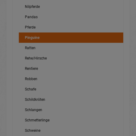
Nilpferde
Pandas
Pferde
Pinguine
Ratten
Rehe/Hirsche
Rentiere
Robben
Schafe
Schildkröten
Schlangen
Schmetterlinge
Schweine