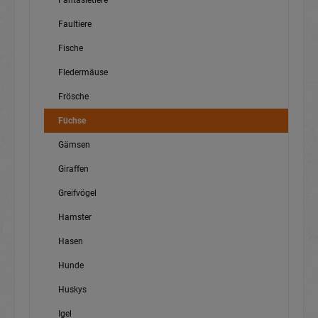
Fantasietiere
Faultiere
Fische
Fledermäuse
Frösche
Füchse
Gämsen
Giraffen
Greifvögel
Hamster
Hasen
Hunde
Huskys
Igel