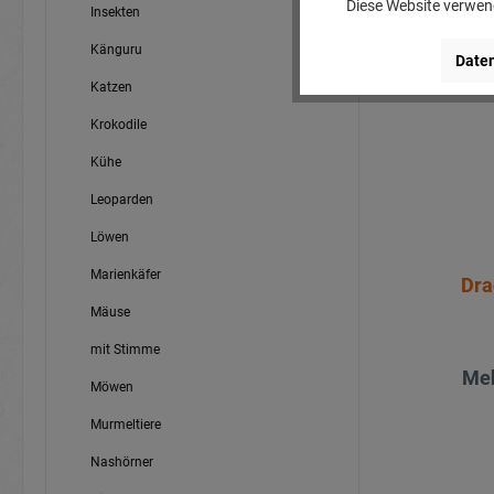
Diese Website verwend
Insekten
Känguru
Daten
Katzen
Krokodile
Kühe
Leoparden
Löwen
Marienkäfer
Dra
Mäuse
mit Stimme
Meh
Möwen
Murmeltiere
Nashörner