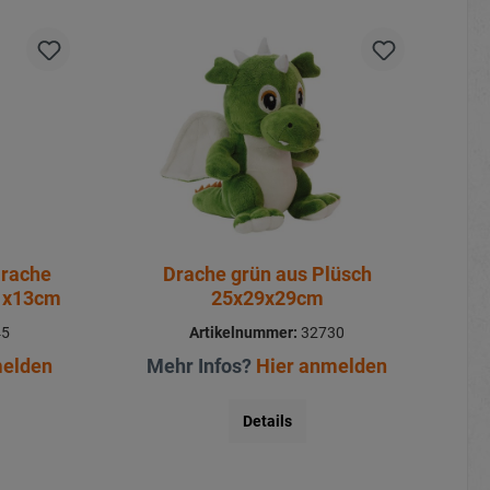
Drache
Drache grün aus Plüsch
11x13cm
25x29x29cm
45
Artikelnummer:
32730
melden
Mehr Infos?
Hier anmelden
Details