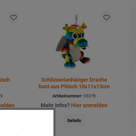
üsch
Schlüsselanhänger Drache
bunt aus Plüsch 10x11x13cm
79
Artikelnummer:
33278
melden
Mehr Infos?
Hier anmelden
Details