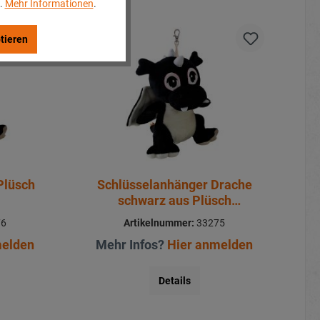
..
Mehr Informationen
.
tieren
Plüsch
Schlüsselanhänger Drache
schwarz aus Plüsch
10x11x13cm
76
Artikelnummer:
33275
melden
Mehr Infos?
Hier anmelden
Details