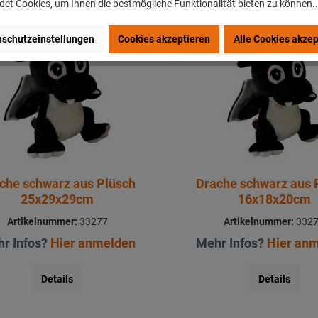
et Cookies, um Ihnen die bestmögliche Funktionalität bieten zu können.
schutzeinstellungen
Cookies akzeptieren
Alle Cookies akzep
che schwarz aus Plüsch
Drache schwarz aus 
25x29x29cm
16x18x20cm
Artikelnummer:
33277
Artikelnummer:
332
r Infos?
Hier anmelden
Mehr Infos?
Hier an
Details
Details