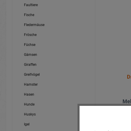
Faultiere
Fische
Fledermäuse
Frösche
Füchse
Gämsen
Giraffen
Greifvögel
D
Hamster
Hasen
Meh
Hunde
Huskys
Igel