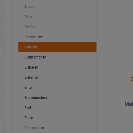
Alpaka
Bären
Delfine
Dinosaurier
Drachen
Eichhörnchen
Eisbären
Elefanten
D
Enten
Erdmännchen
Meh
Esel
Eulen
Fantasietiere