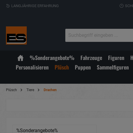
LANGJÄHRIGE ERFAHRUNG
SCH
%Sonderangebote%
Fahrzeuge
Figuren
H
Personalisieren
Plüsch
Puppen
Sammelfiguren
Plüsch
Tiere
Drachen
%Sonderangebote%