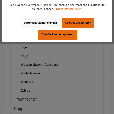
See-/Meerestiere
Diese Website verwendet Cookies, um Ihnen die bestmögliche Funktionalität
bieten zu können...
Mehr Informationen
.
Sortimente
Spinnen
Datenschutzeinstellungen
Cookies akzeptieren
Steinböcke
Alle Cookies akzeptieren
Störche
Tiger
Vögel
Wasserschwein - Cabybara
Wildschweine
Wildtiere
Zebras
Weihnachten
Puppen