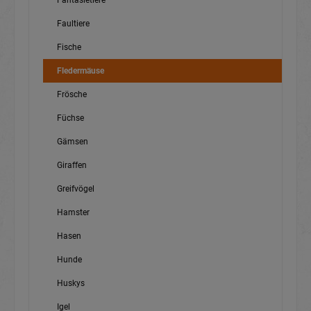
Fantasietiere
Faultiere
Fische
Fledermäuse
Frösche
Füchse
Gämsen
Giraffen
Greifvögel
Hamster
Hasen
Hunde
Huskys
Igel